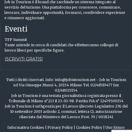
Job in Tourism è il brand che racchiude un sistema integrato al
servizio del turismo. Una piattaforma per conoscere, comunicare,
lavorare, individuare opportunità, formarsi, condividere esperienze
e rimanere aggiornati.
Eventi
TFP Summit
Tante aziende in cerca di candidati che effettueranno colloqui di
lavoro liberi per specifiche figure.
ISCRIVITI GRATIS!
Tutti i diritti riservati. Info: info@jobintourism.net - Job in Tourism
srl Via Giuseppe Mussi 4, 20154 Milano Tel. 02/48519477 fax
02/48025154
Job in Tourism è una testata giornalistisca registrata presso il
Tribunale di Milano n°213 il 23-03-98. Partita IVA n° 12479500154
Job in Tourism è un’Agenzia per il Lavoro (decreto Legislativo 276 del
10 settembre 2003 articolo 2, comma1, lettera C), autorizzazione
rilasciata dal Ministero del Lavoro Prot. 39 / 0018241
Informativa Cookies
|
Privacy Policy
|
Cookies Policy
|
Uso Sicuro