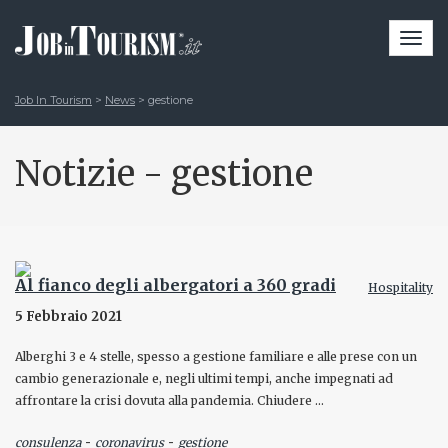
Togg
navi
Job In Tourism
>
News
>
gestione
Notizie - gestione
Al fianco degli albergatori a 360 gradi
Hospitality
5 Febbraio 2021
Alberghi 3 e 4 stelle, spesso a gestione familiare e alle prese con un
cambio generazionale e, negli ultimi tempi, anche impegnati ad
affrontare la crisi dovuta alla pandemia. Chiudere …
-
-
consulenza
coronavirus
gestione