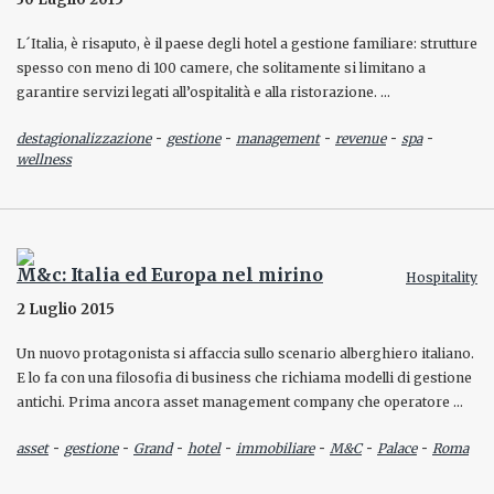
L´Italia, è risaputo, è il paese degli hotel a gestione familiare: strutture
spesso con meno di 100 camere, che solitamente si limitano a
garantire servizi legati all’ospitalità e alla ristorazione. …
-
-
-
-
-
destagionalizzazione
gestione
management
revenue
spa
wellness
M&c: Italia ed Europa nel mirino
Hospitality
2 Luglio 2015
Un nuovo protagonista si affaccia sullo scenario alberghiero italiano.
E lo fa con una filosofia di business che richiama modelli di gestione
antichi. Prima ancora asset management company che operatore …
-
-
-
-
-
-
-
asset
gestione
Grand
hotel
immobiliare
M&C
Palace
Roma