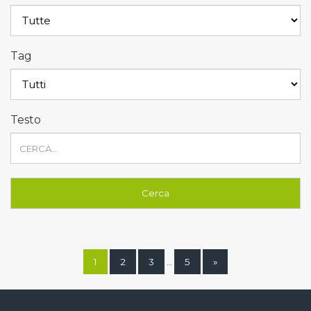
Tag
Testo
1
2
3
5
»
…