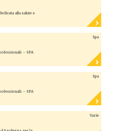
edicata alla salute e
Spa
professionali: – SPA
Spa
professionali: – SPA
Varie
ord Sardegna, per la