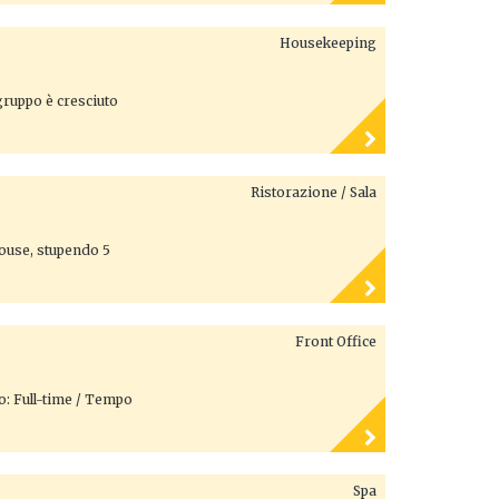
Housekeeping
 gruppo è cresciuto
Ristorazione / Sala
House, stupendo 5
Front Office
to: Full-time / Tempo
Spa