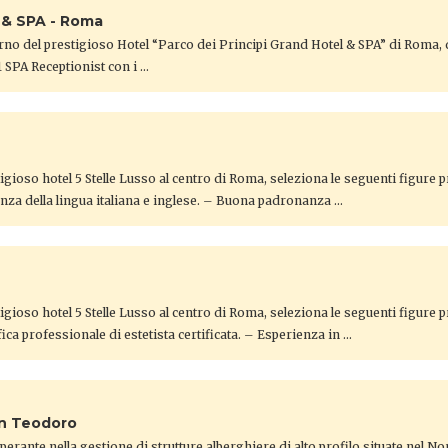
l & SPA - Roma
erno del prestigioso Hotel “Parco dei Principi Grand Hotel & SPA” di Roma, d
1 SPA Receptionist con i …
gioso hotel 5 Stelle Lusso al centro di Roma, seleziona le seguenti figure 
nza della lingua italiana e inglese. – Buona padronanza …
gioso hotel 5 Stelle Lusso al centro di Roma, seleziona le seguenti figure 
ica professionale di estetista certificata. – Esperienza in …
an Teodoro
 operante nella gestione di strutture alberghiere di alto profilo situate nel N