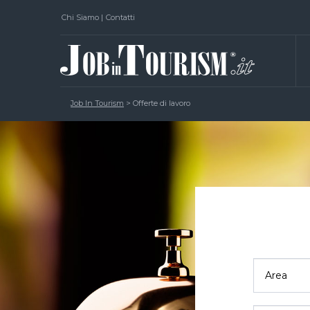
Chi Siamo
|
Contatti
Job In Tourism
>
Offerte di lavoro