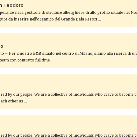
an Teodoro
 operante nella gestione di strutture alberghiere di alto profilo situate nel N
gure da inserire nell’organico del Grande Baia Resort …
no
no – Per il nostro B&B situato nel centro di Milano, siamo alla ricerca di u
team con contratto full time. …
ed by our people. We are a collective of individuals who crave to become be
each other as …
ed by our people. We are a collective of individuals who crave to become be