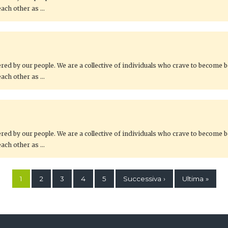
each other as …
ed by our people. We are a collective of individuals who crave to become be
each other as …
ed by our people. We are a collective of individuals who crave to become be
each other as …
1
2
3
4
5
Successiva ›
Ultima »