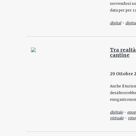
servendosi sol
data per per 
-
digital
digita
Tra realtà
cantine
29 Ottobre 
Anche il turism
desidererebbe 
enogastronomi
-
digitale
enog
-
virtuale
vino