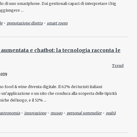
o di uno smartphone. Dai gestionali capaci di interpretare i big
raggiungere …
-
-
le
prenotazione diretta
smart room
 aumentata e chatbot: la tecnologia racconta le
Trend
2019
o food & wine diventa digitale. Il 62% dei turisti italiani
un’applicazione o un sito che conduca alla scoperta delle tipicità
che del luogo, e il 52% …
-
-
-
-
astronomia
innovazione
museo
personal sommelier
realtà