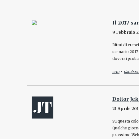
Il 2017 sa
9 Febbraio 2
Ritmi di cresci
scenario 2017 
doversi proba
-
crm
databese
Dottor Je
21 Aprile 20
Su questa colon
Qualche giorno
prossimo Web