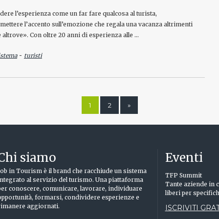
dere l’esperienza come un far fare qualcosa al turista,
mettere l’accento sull’emozione che regala una vacanza altrimenti
e altrove». Con oltre 20 anni di esperienza alle …
-
istema
turisti
1
2
»
Chi siamo
Eventi
Job in Tourism è il brand che racchiude un sistema
TFP Summit
integrato al servizio del turismo. Una piattaforma
Tante aziende in c
per conoscere, comunicare, lavorare, individuare
liberi per specific
opportunità, formarsi, condividere esperienze e
rimanere aggiornati.
ISCRIVITI GRAT