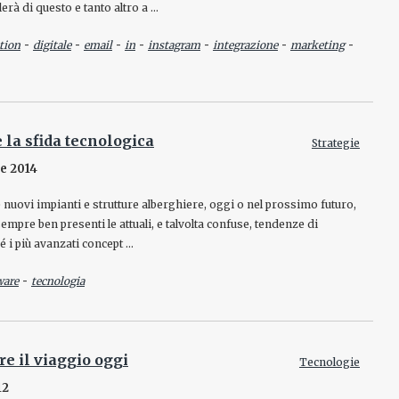
lerà di questo e tanto altro a …
-
-
-
-
-
-
-
tion
digitale
email
in
instagram
integrazione
marketing
e la sfida tecnologica
Strategie
e 2014
 nuovi impianti e strutture alberghiere, oggi o nel prossimo futuro,
empre ben presenti le attuali, e talvolta confuse, tendenze di
 i più avanzati concept …
-
ware
tecnologia
e il viaggio oggi
Tecnologie
12