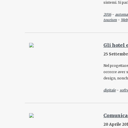
sistemi. Si par
-
2016
automa
-
tourism
Web
Gli hotel 
25 Settembr
Nel progettare
occorre aver s
design, nonché
-
digitale
soft
Comunicar
20 Aprile 20