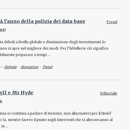
rà l’anno della pulizia dei data-base
Trend
017
ta deboli a livello globale e diminuzione degli investimenti: lo
non si apre nel migliore dei modi. Per l’hôtellerie ciò significa
bilmente preparare a tempi …
-
-
-
digitale
disruption
Trend
kyll e Mr Hyde
Editoriale
16
na si continua a parlare di turismo, non allarmatevi per il titolo!
 fa, mentre facevo il punto sugli interventi che si alterneranno al
 in …