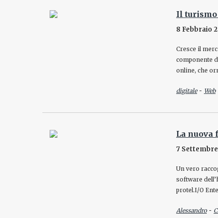
Il turismo
8 Febbraio 
Cresce il merca
componente dig
online, che o
-
digitale
Web
La nuova f
7 Settembre
Un vero raccog
software dell’
protel.I/O Ent
-
Alessandro
C