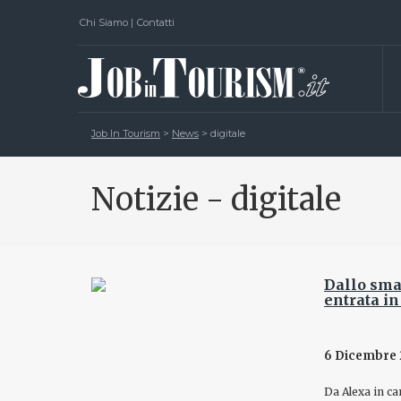
Chi Siamo
|
Contatti
Job In Tourism
>
News
>
digitale
Notizie - digitale
Dallo sma
entrata in
6 Dicembre 
Da Alexa in ca