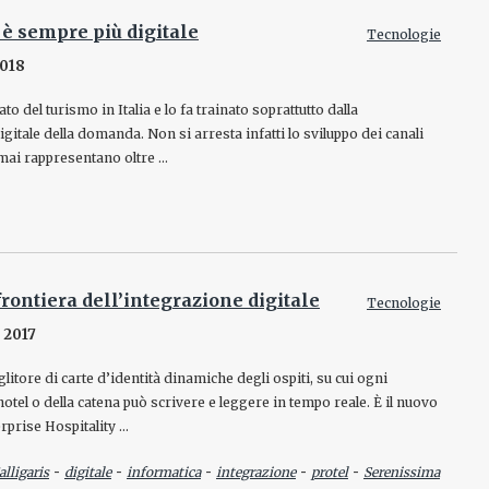
 è sempre più digitale
Tecnologie
2018
to del turismo in Italia e lo fa trainato soprattutto dalla
itale della domanda. Non si arresta infatti lo sviluppo dei canali
rmai rappresentano oltre …
rontiera dell’integrazione digitale
Tecnologie
 2017
litore di carte d’identità dinamiche degli ospiti, su cui ogni
hotel o della catena può scrivere e leggere in tempo reale. È il nuovo
erprise Hospitality …
-
-
-
-
-
alligaris
digitale
informatica
integrazione
protel
Serenissima