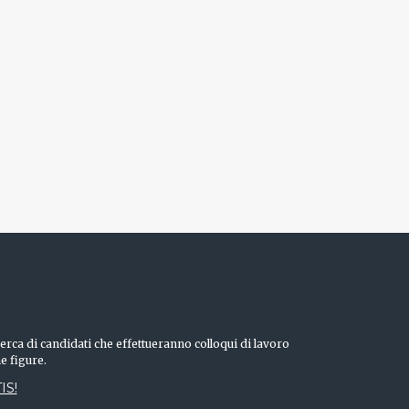
erca di candidati che effettueranno colloqui di lavoro
he figure.
IS!