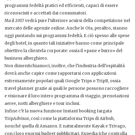
programmi fedeltà pratici ed efficienti, capaci di essere
riconosciuti e accettati dai consumatori.
Ma il 2017 vedrà pure l’ulteriore acuirsi della competizione nel
mercato delle agenzie online. Anche le Ota, peraltro, stanno
oggi puntando sui programmi fedeltà. E ciò spesso alle spese
degli hotel, in quanto tali iniziative hanno come principale
obiettivo la clientela corporate: ossia il «pane e burro» del
business alberghiero.
Non dimentichiamoci, inoltre, che l’industria dell’ospitalità
dovrà anche capire come rapportarsi con applicazioni
estremamente popolari quali Google Trips o TripIt, ossia
travel planner grazie ai quali le persone possono raccogliere
e visionare il loro intero programma di viaggio, prenotazioni
aeree, notti alberghiere e tour inclusi.
Infine c’è la nuova funzione Instant booking targata
TripAdvisor, così come la piattaforma Trips di Airbnb,
nonché quella di Amazon. E naturalmente Kayak e Trivago,
con i loro enormi budget pubblicitari. Expedia (che controlla