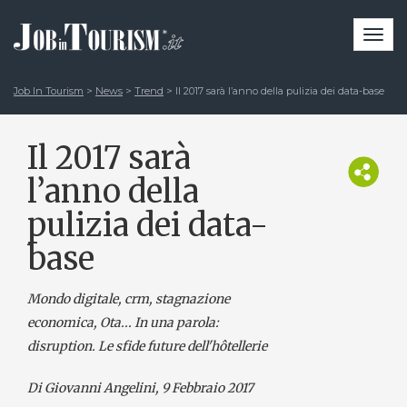
Togg
navi
Job In Tourism
>
News
>
Trend
>
Il 2017 sarà l’anno della pulizia dei data-base
Il 2017 sarà
l’anno della
pulizia dei data-
base
Mondo digitale, crm, stagnazione
economica, Ota... In una parola:
disruption. Le sfide future dell'hôtellerie
Di Giovanni Angelini
, 9 Febbraio 2017