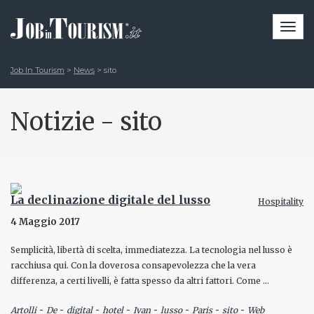
Togg
navi
Job In Tourism
>
News
>
sito
Notizie - sito
La declinazione digitale del lusso
Hospitality
4 Maggio 2017
Semplicità, libertà di scelta, immediatezza. La tecnologia nel lusso è
racchiusa qui. Con la doverosa consapevolezza che la vera
differenza, a certi livelli, è fatta spesso da altri fattori. Come …
-
-
-
-
-
-
-
-
Artolli
De
digital
hotel
Ivan
lusso
Paris
sito
Web