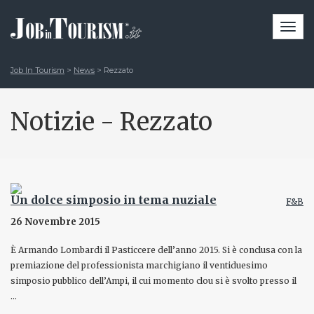
Togg
navi
Job In Tourism
>
News
>
Rezzato
Notizie - Rezzato
Un dolce simposio in tema nuziale
F&B
26 Novembre 2015
È Armando Lombardi il Pasticcere dell’anno 2015. Si è conclusa con la
premiazione del professionista marchigiano il ventiduesimo
simposio pubblico dell’Ampi, il cui momento clou si è svolto presso il
…