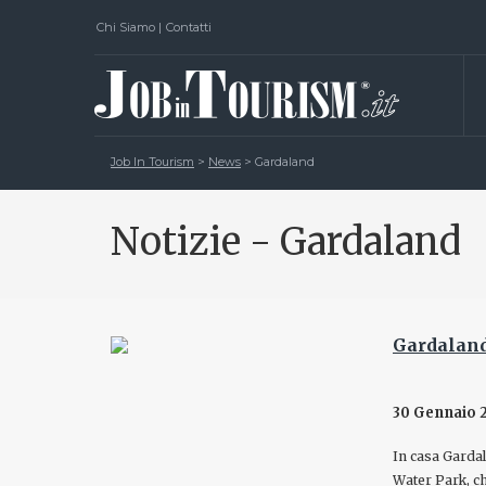
Chi Siamo
|
Contatti
Job In Tourism
>
News
>
Gardaland
Notizie - Gardaland
Gardaland
30 Gennaio 
In casa Gardal
Water Park, ch