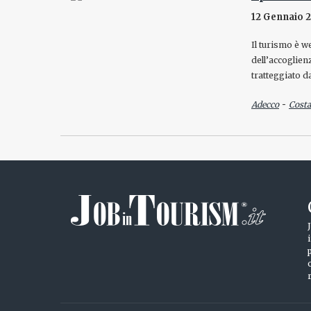
12 Gennaio 
Il turismo è w
dell’accoglien
tratteggiato d
-
Adecco
Costa