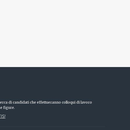
erca di candidati che effettueranno colloqui di lavoro
he figure.
IS!