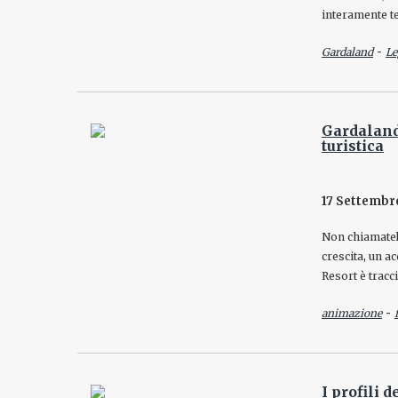
interamente t
-
Gardaland
Le
Gardaland
turistica
17 Settembr
Non chiamatelo
crescita, un a
Resort è tracci
-
animazione
I profili 