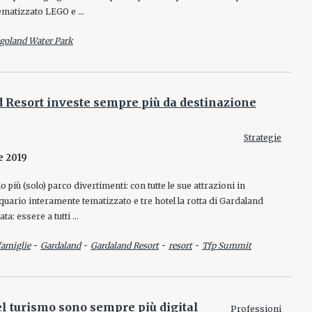
ematizzato LEGO e …
goland Water Park
 Resort investe sempre più da destinazione
Strategie
e 2019
 più (solo) parco divertimenti: con tutte le sue attrazioni in
cquario interamente tematizzato e tre hotel la rotta di Gardaland
ata: essere a tutti …
-
-
-
-
famiglie
Gardaland
Gardaland Resort
resort
Tfp Summit
del turismo sono sempre più digital
Professioni