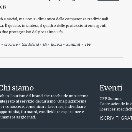
2017
eb e social, ma non si dimentica delle competenze tradizionali
za. È questo, in sintesi, il quadro delle professioni emergenti
a due protagonisti del prossimo Tfp …
-
-
-
-
-
-
crociere
Gardaland
Gi
horeca
Summit
TFP
Chi siamo
Eventi
Job in Tourism è il brand che racchiude un sistema
TFP Summit
integrato al servizio del turismo. Una piattaforma
Tante aziende in c
per conoscere, comunicare, lavorare, individuare
liberi per specific
opportunità, formarsi, condividere esperienze e
rimanere aggiornati.
ISCRIVITI GRAT