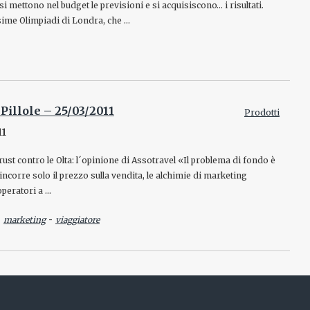
: si mettono nel budget le previsioni e si acquisiscono… i risultati.
sime Olimpiadi di Londra, che …
 Pillole – 25/03/2011
Prodotti
11
rust contro le Olta: l´opinione di Assotravel «Il problema di fondo è
rincorre solo il prezzo sulla vendita, le alchimie di marketing
operatori a …
-
-
marketing
viaggiatore