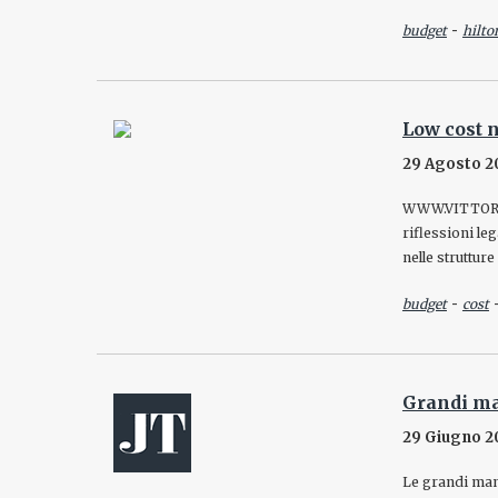
-
budget
hilto
Low cost 
29 Agosto 2
WWW.VITTORIO
riflessioni leg
nelle strutture 
-
budget
cost
Grandi ma
29 Giugno 2
Le grandi mani