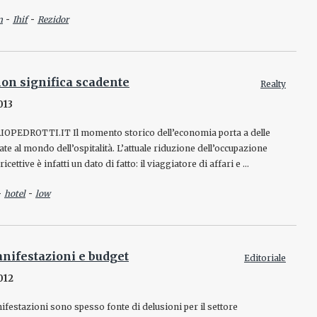
-
-
n
Ihif
Rezidor
non significa scadente
Realty
013
PEDROTTI.IT Il momento storico dell’economia porta a delle
ate al mondo dell’ospitalità. L’attuale riduzione dell’occupazione
ricettive è infatti un dato di fatto: il viaggiatore di affari e …
-
-
hotel
low
nifestazioni e budget
Editoriale
012
festazioni sono spesso fonte di delusioni per il settore