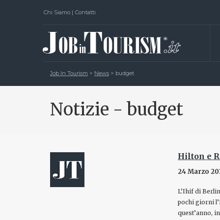
Chi Siamo
|
Contatti
Job In Tourism
>
News
>
budget
Notizie - budget
Hilton e 
24 Marzo 20
L’Ihif di Berli
pochi giorni l
quest’anno, in