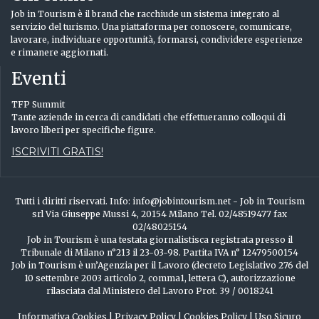
Job in Tourism è il brand che racchiude un sistema integrato al
servizio del turismo. Una piattaforma per conoscere, comunicare,
lavorare, individuare opportunità, formarsi, condividere esperienze
e rimanere aggiornati.
Eventi
TFP Summit
Tante aziende in cerca di candidati che effettueranno colloqui di
lavoro liberi per specifiche figure.
ISCRIVITI GRATIS!
Tutti i diritti riservati. Info: info@jobintourism.net - Job in Tourism
srl Via Giuseppe Mussi 4, 20154 Milano Tel. 02/48519477 fax
02/48025154
Job in Tourism è una testata giornalistisca registrata presso il
Tribunale di Milano n°213 il 23-03-98. Partita IVA n° 12479500154
Job in Tourism è un’Agenzia per il Lavoro (decreto Legislativo 276 del
10 settembre 2003 articolo 2, comma1, lettera C), autorizzazione
rilasciata dal Ministero del Lavoro Prot. 39 / 0018241
Informativa Cookies
|
Privacy Policy
|
Cookies Policy
|
Uso Sicuro