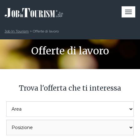
Togg
navi
Job In Tourism
>
Offerte di lavoro
Offerte di lavoro
Trova l'offerta che ti interessa