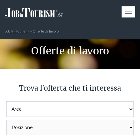
Togg
navi
Job In Tourism
>
Offerte di lavoro
Offerte di lavoro
Trova l'offerta che ti interessa