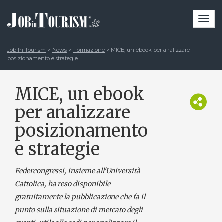
Togg
navi
Job In Tourism
>
News
>
Formazione
>
MICE, un ebook per analizzare
posizionamento e strategie
MICE, un ebook
per analizzare
posizionamento
e strategie
Federcongressi, insieme all'Università
Cattolica, ha reso disponibile
gratuitamente la pubblicazione che fa il
punto sulla situazione di mercato degli