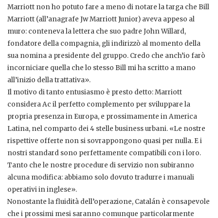
Marriott non ho potuto fare a meno di notare la targa che Bill
Marriott (all’anagrafe Jw Marriott Junior) aveva appeso al
muro: conteneva la lettera che suo padre John Willard,
fondatore della compagnia, gli indirizzò al momento della
sua nomina a presidente del gruppo. Credo che anch’io farò
incorniciare quella che lo stesso Bill mi ha scritto a mano
all’inizio della trattativa».
Il motivo di tanto entusiasmo è presto detto: Marriott
considera Ac il perfetto complemento per sviluppare la
propria presenza in Europa, e prossimamente in America
Latina, nel comparto dei 4 stelle business urbani. «Le nostre
rispettive offerte non si sovrappongono quasi per nulla. E i
nostri standard sono perfettamente compatibili con i loro.
Tanto che le nostre procedure di servizio non subiranno
alcuna modifica: abbiamo solo dovuto tradurre i manuali
operativi in inglese».
Nonostante la fluidità dell’operazione, Catalán è consapevole
che i prossimi mesi saranno comunque particolarmente