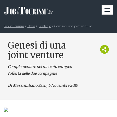
Togg
navi
Job In Tourism
>
News
>
Strategie
>
Genesi di una joint venture
Genesi di una
joint venture
Complementare nel mercato europeo
l'offerta delle due compagnie
Di Massimiliano Sarti
, 5 Novembre 2010