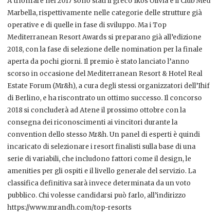
A trionfare nel 2017 sono stati il greco Ikos Olivia e il Club Med
Marbella, rispettivamente nelle categorie delle strutture già
operative e di quelle in fase di sviluppo. Ma i Top
Mediterranean Resort Awards si preparano già all’edizione
2018, con la fase di selezione delle nomination per la finale
aperta da pochi giorni. Il premio è stato lanciato l’anno
scorso in occasione del Mediterranean Resort & Hotel Real
Estate Forum (Mr&h), a cura degli stessi organizzatori dell’Ihif
di Berlino, e ha riscontrato un ottimo successo. Il concorso
2018 si concluderà ad Atene il prossimo ottobre con la
consegna dei riconoscimenti ai vincitori durante la
convention dello stesso Mr&h. Un panel di esperti è quindi
incaricato di selezionare i resort finalisti sulla base di una
serie di variabili, che includono fattori come il design, le
amenities per gli ospiti e il livello generale del servizio. La
classifica definitiva sarà invece determinata da un voto
pubblico. Chi volesse candidarsi può farlo, all’indirizzo
https://www.mrandh.com/top-resorts