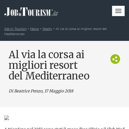
Togg
navi
Job In Tourism
>
News
>
Realty
>
Al via la corsa ai migliori resort del
Mediterraneo
Al via la corsa ai
migliori resort
del Mediterraneo
Di Beatrice Penzo
, 17 Maggio 2018