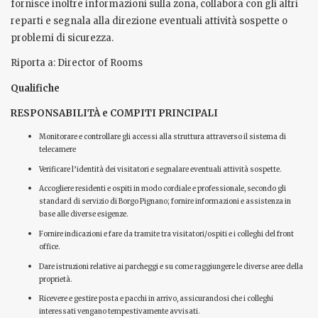
fornisce inoltre informazioni sulla zona, collabora con gli altri
reparti e segnala alla direzione eventuali attività sospette o
problemi di sicurezza.
Riporta a: Director of Rooms
Qualifiche
RESPONSABILITÀ e COMPITI PRINCIPALI
Monitorare e controllare gli accessi alla struttura attraverso il sistema di
telecamere
Verificare l’identità dei visitatori e segnalare eventuali attività sospette.
Accogliere residenti e ospiti in modo cordiale e professionale, secondo gli
standard di servizio di Borgo Pignano; fornire informazioni e assistenza in
base alle diverse esigenze.
Fornire indicazioni e fare da tramite tra visitatori/ospiti e i colleghi del front
office.
Dare istruzioni relative ai parcheggi e su come raggiungere le diverse aree della
proprietà.
Ricevere e gestire posta e pacchi in arrivo, assicurandosi che i colleghi
interessati vengano tempestivamente avvisati.