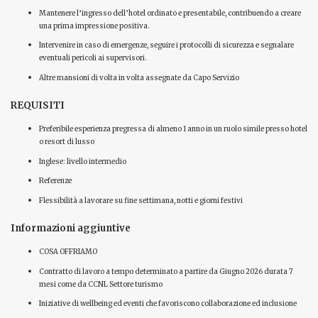
Mantenere l’ingresso dell’hotel ordinato e presentabile, contribuendo a creare
una prima impressione positiva.
Intervenire in caso di emergenze, seguire i protocolli di sicurezza e segnalare
eventuali pericoli ai supervisori.
Altre mansioni di volta in volta assegnate da Capo Servizio
REQUISITI
Preferibile esperienza pregressa di almeno 1 anno in un ruolo simile presso hotel
o resort di lusso
Inglese: livello intermedio
Referenze
Flessibilità a lavorare su fine settimana, notti e giorni festivi
Informazioni aggiuntive
COSA OFFRIAMO
Contratto di lavoro a tempo determinato a partire da Giugno 2026 durata 7
mesi come da CCNL Settore turismo
Iniziative di wellbeing ed eventi che favoriscono collaborazione ed inclusione