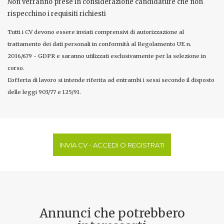
Non verranno prese in considerazione candidature che non
rispecchino i requisiti richiesti
Tutti i CV devono essere inviati comprensivi di autorizzazione al
trattamento dei dati personali in conformità al Regolamento UE n.
2016/679 - GDPR e saranno utilizzati esclusivamente per la selezione in
corso.
L'offerta di lavoro si intende riferita ad entrambi i sessi secondo il disposto
delle leggi 903/77 e 125/91.
INVIA CV - ACCEDI O REGISTRATI
Annunci che potrebbero