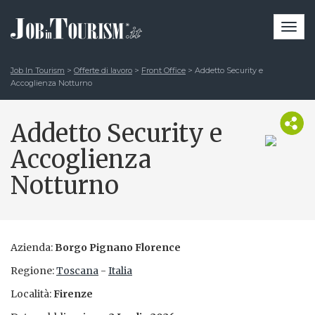
Togg
navi
Job In Tourism
>
Offerte di lavoro
>
Front Office
>
Addetto Security e
Accoglienza Notturno
Addetto Security e
Accoglienza
Notturno
Azienda:
Borgo Pignano Florence
Regione:
Toscana
-
Italia
Località:
Firenze