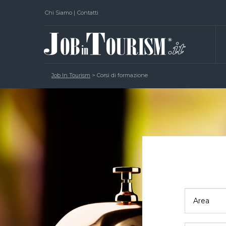
Chi Siamo
|
Contatti
Job In Tourism
>
Corsi di formazione