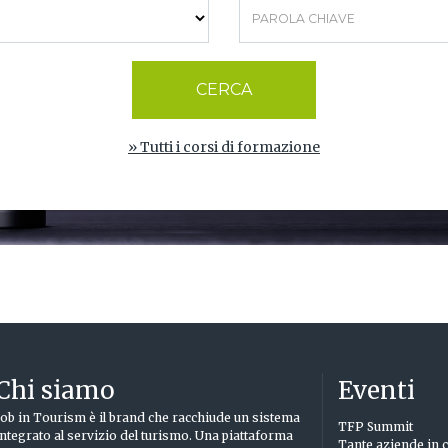
CERCA
» Tutti i corsi di formazione
Chi siamo
Eventi
Job in Tourism è il brand che racchiude un sistema
TFP Summit
integrato al servizio del turismo. Una piattaforma
Tante aziende in c