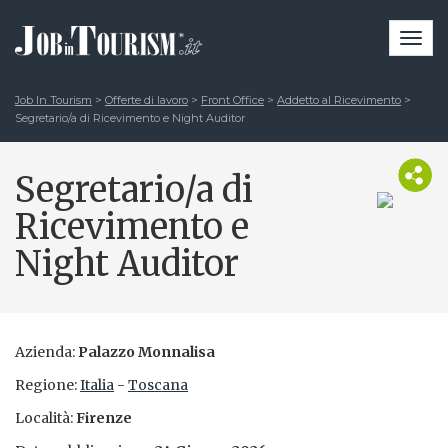
Togg
navi
Job In Tourism
>
Offerte di lavoro
>
Front Office
>
Addetto al Ricevimento
>
Segretario/a di Ricevimento e Night Auditor
Segretario/a di
Ricevimento e
Night Auditor
Azienda:
Palazzo Monnalisa
Regione:
Italia
-
Toscana
Località:
Firenze