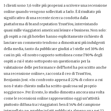
I clienti sono 3,6 volte più propensi a scrivere una recensione
online quando vengono sollecitati a farlo. È il risultato più
significativo di una recente ricerca condotta dalla
piattaforma di brand reputation TrustYou, intervistando
quasi mille viaggiatori americani leisure e business. Non solo:
gli ospiti a cui gli hotelier hanno esplicitamente richiesto di
lasciare un commento tendono a dimostrarsi più indulgenti
della media, tanto da pubblicare giudizi a 5 stelle nel 16% dei
casi in più. «Il nostro rapporto sottolinea come l’80% degli
ospiti a cui è stato sottoposto un questionario per la
valutazione delle performance dell’hotel ha poi scritto anche
una recensione online», racconta il ceo di TrustYou,
Benjamin Jost. «In confronto appena il 22% di coloro a cui
non è stato chiesto nulla ha scritto qualcosa sul proprio
soggiorno». Per il resto, lo studio dimostra ancora una volta
come le recensioni online rappresentino oggi un’attività
piuttosto diffusa tra i viaggiatori: ben il 54% del campione
interpellato ne avrebbe infatti pubblicata almeno una nei 12