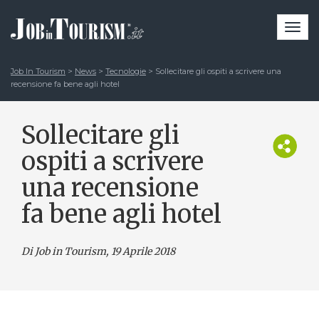
Togg
navi
Job In Tourism
>
News
>
Tecnologie
>
Sollecitare gli ospiti a scrivere una
recensione fa bene agli hotel
Sollecitare gli
ospiti a scrivere
una recensione
fa bene agli hotel
Di Job in Tourism, 19 Aprile 2018