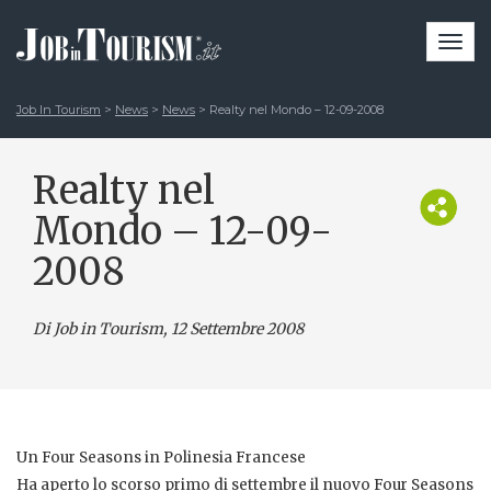
Togg
navi
Job In Tourism
>
News
>
News
>
Realty nel Mondo – 12-09-2008
Realty nel
Mondo – 12-09-
2008
Di Job in Tourism, 12 Settembre 2008
Un Four Seasons in Polinesia Francese
Ha aperto lo scorso primo di settembre il nuovo Four Seasons