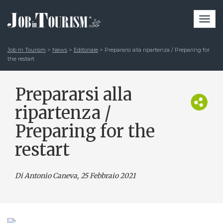
Togg
navi
Job In Tourism
>
News
>
Editoriale
>
Prepararsi alla ripartenza / Preparing for
the restart
Prepararsi alla
ripartenza /
Preparing for the
restart
Di Antonio Caneva
, 25 Febbraio 2021