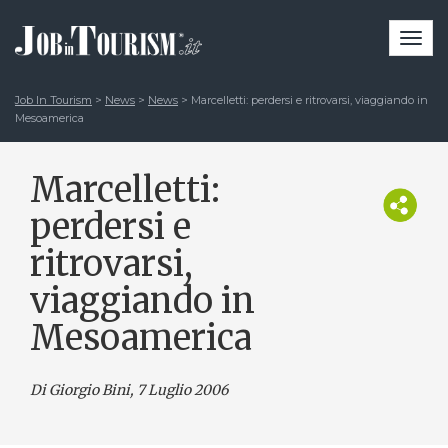
Togg
navi
Job In Tourism
>
News
>
News
>
Marcelletti: perdersi e ritrovarsi, viaggiando in
Mesoamerica
Marcelletti:
perdersi e
ritrovarsi,
viaggiando in
Mesoamerica
Di Giorgio Bini
, 7 Luglio 2006