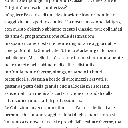
Sono tre le tipologie di prodotto: i Classici, le Collezioni e le
Origini. Che cosa le caratterizza?
«Cogliere l’essenza di una destinazione trasformando un
viaggio in un’esperienza unica è la nostra missione dal 1983,
con questo obiettivo abbiamo creato i Classici, tour collaudati
da anni di programmazione sulle destinazioni
mesoamericane, costantemente migliorati e aggiornati –
spiega Donatella Spineti, dell’Ufficio Marketing e Relazioni
pubbliche di Marcelletti -. Ci si sente immersi profondamente
nelle radici e nelle abitudini di culture distanti e
profondamente diverse, si soggiorna solo in hotel
prestigiosi, si viaggia a bordo di automezzi riservati, si
gustano i piatti della grande cucina locale in ristoranti
selezionati con menù à la carte, si viene circondati dalle
attenzioni di uno staff di professionisti».
Le Collezioni invece sono «itinerari d’autore dedicati alle
persone che amano viaggiare fuori dagli schemi e non si
limitano a conoscere Paesi e popoli dalle culture diverse, ma