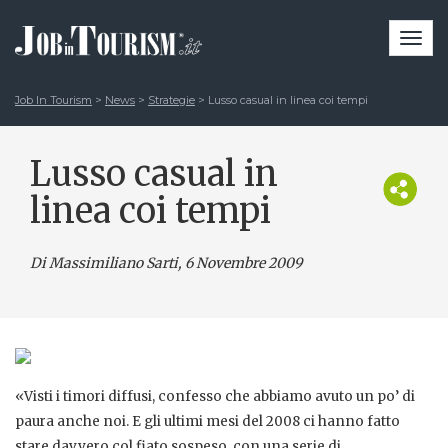
Togg
navi
Job In Tourism
>
News
>
Strategie
>
Lusso casual in linea coi tempi
Lusso casual in
linea coi tempi
Di Massimiliano Sarti
, 6 Novembre 2009
«Visti i timori diffusi, confesso che abbiamo avuto un po’ di
paura anche noi. E gli ultimi mesi del 2008 ci hanno fatto
stare davvero col fiato sospeso, con una serie di