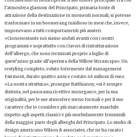
concludendo in netta ripresa. Il suo timore principale era che
l’atmosfera glamour del Principato, primaria fonte di
attrazione della destinazione in momenti normali, si potesse
trasformare in un boomerang insidioso in mesi che, invece,
imponevano a tutti comportamenti più austeri.
«Ciononostante noi siamo andati avanti con i nostri
programmi e soprattutto con i lavori di ristrutturazione
dell’albergo, che sono terminati proprio a luglio di
quest’anno grazie all’apertura della Willow Stream spa». Un
restyling completo, voluto fortemente dal management
Fairmont, durato quattro anni e costato 46 milioni di euro.
«La nostra struttura», prosegue Batthianny, «si è sempre
distinta, nel panorama ricettivo monegasco, per la sua
originalità, per le sue atmosfere meno formali e per il suo
carattere che io considero più marcatamente maschile
rispetto agli aspetti classici e più morbidamente femminili
della maggior parte degli alberghi del Principato. Lo studio di
design americano Wilson & associates, che ne ha curato i