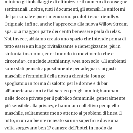
minimo gli imballaggi e di ottimizzare il numero di consegne
settimanali. Inoltre, tutti i documenti, gli utensili, le uniformi
del personale e pure i menu sono prodotti eco-friendly».
Originale, infine, anche l’approccio alla nuova Willow Stream
spa. «La maggior parte dei centri benessere parla di relax.
Noi, invece, abbiamo creato uno spazio che intende prima di
tutto essere un luogo rivitalizzante e rienergizzante, più in
sintonia, insomma, con il mondo in movimento che ci
circonda», conclude Batthianny. «Ma non solo. Gli ambienti
sono stati pensati appositamente per adeguarsi ai gusti
maschili e femminili della nostra clientela: lounge-
spogliatoio in forma di salotto per le donne e di bar
all’americana con tv flat-screen per gli uomini; hammam
nelle docce private per il pubblico femminile, generalmente
più sensibile alla privacy, e hammam collettivo per quello
maschile, solitamente meno attento ai problemi di linea. Il
tutto, in un ambiente ricavato su una superficie dove una
volta sorgevano ben 17 camere dell’hotel, in modo da