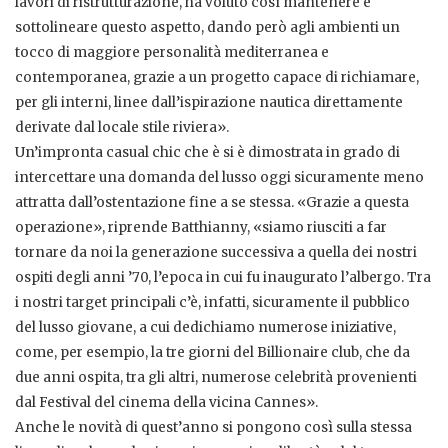
lavori di ristrutturazione, ha voluto così mantenere e
sottolineare questo aspetto, dando però agli ambienti un
tocco di maggiore personalità mediterranea e
contemporanea, grazie a un progetto capace di richiamare,
per gli interni, linee dall’ispirazione nautica direttamente
derivate dal locale stile riviera».
Un’impronta casual chic che è si è dimostrata in grado di
intercettare una domanda del lusso oggi sicuramente meno
attratta dall’ostentazione fine a se stessa. «Grazie a questa
operazione», riprende Batthianny, «siamo riusciti a far
tornare da noi la generazione successiva a quella dei nostri
ospiti degli anni ’70, l’epoca in cui fu inaugurato l’albergo. Tra
i nostri target principali c’è, infatti, sicuramente il pubblico
del lusso giovane, a cui dedichiamo numerose iniziative,
come, per esempio, la tre giorni del Billionaire club, che da
due anni ospita, tra gli altri, numerose celebrità provenienti
dal Festival del cinema della vicina Cannes».
Anche le novità di quest’anno si pongono così sulla stessa