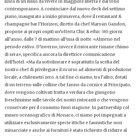
linea di un lusso da vivere in maggiore libertà e dal tono
contemporaneo. A cominciare dal nuovo deck del settimo
piano, inaugurato a inizio primavera, dove il restaurant &
champagne bar l’Horizon, diretto da chef Maryan Gandon,
propone ai propri ospiti un’offerta Chic & ethic 365 giorni
all’anno, dalle 7 di mattino all’una di notte. «Almeno nel
periodo estivo. D’inverno, invece il ristorante rimane chiuso
di sera», specifica ancora la direttrice comunicazione
dell’hotel. «Ma da sottolineare è soprattutto la scelta del
nostro chef di privilegiare il ricorso ad alimenti di produzione
locale, a chilometri zero. A tal fine ci siamo, tra l’altro, dotati
di un terreno sulle colline che fanno da cornice al Principato,
dove vengono coltivati frutta e verdura che giungono
freschissime sulle tavole dei nostri ristoranti o che vengono
conservate per il consumo fuori stagione. In partnership col
museo oceanografico di Monaco, ci siamo poi impegnati a
utilizzare esclusivamente specie ittiche e faunistiche non
minacciate e anche ai fornitori è stato richiesto di ridurre al