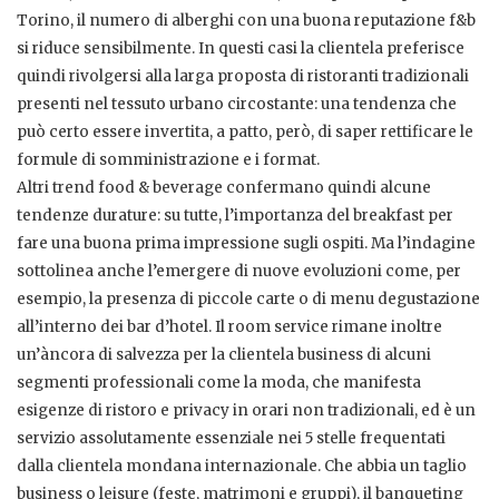
Torino, il numero di alberghi con una buona reputazione f&b
si riduce sensibilmente. In questi casi la clientela preferisce
quindi rivolgersi alla larga proposta di ristoranti tradizionali
presenti nel tessuto urbano circostante: una tendenza che
può certo essere invertita, a patto, però, di saper rettificare le
formule di somministrazione e i format.
Altri trend food & beverage confermano quindi alcune
tendenze durature: su tutte, l’importanza del breakfast per
fare una buona prima impressione sugli ospiti. Ma l’indagine
sottolinea anche l’emergere di nuove evoluzioni come, per
esempio, la presenza di piccole carte o di menu degustazione
all’interno dei bar d’hotel. Il room service rimane inoltre
un’àncora di salvezza per la clientela business di alcuni
segmenti professionali come la moda, che manifesta
esigenze di ristoro e privacy in orari non tradizionali, ed è un
servizio assolutamente essenziale nei 5 stelle frequentati
dalla clientela mondana internazionale. Che abbia un taglio
business o leisure (feste, matrimoni e gruppi), il banqueting