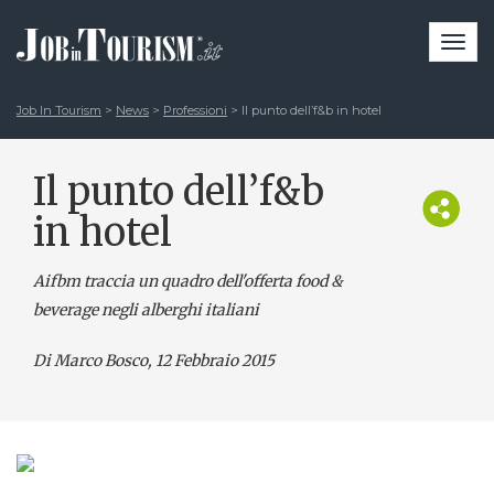
Togg
navi
Job In Tourism
>
News
>
Professioni
>
Il punto dell’f&b in hotel
Il punto dell’f&b
in hotel
Aifbm traccia un quadro dell'offerta food &
beverage negli alberghi italiani
Di Marco Bosco
, 12 Febbraio 2015