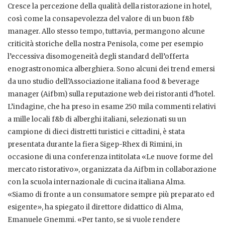
Cresce la percezione della qualità della ristorazione in hotel,
così come la consapevolezza del valore di un buon f&b
manager. Allo stesso tempo, tuttavia, permangono alcune
criticità storiche della nostra Penisola, come per esempio
l’eccessiva disomogeneità degli standard dell’offerta
enograstronomica alberghiera. Sono alcuni dei trend emersi
da uno studio dell’Associazione italiana food & beverage
manager (Aifbm) sulla reputazione web dei ristoranti d’hotel.
L’indagine, che ha preso in esame 250 mila commenti relativi
a mille locali f&b di alberghi italiani, selezionati su un
campione di dieci distretti turistici e cittadini, è stata
presentata durante la fiera Sigep-Rhex di Rimini, in
occasione di una conferenza intitolata «Le nuove forme del
mercato ristorativo», organizzata da Aifbm in collaborazione
con la scuola internazionale di cucina italiana Alma.
«Siamo di fronte a un consumatore sempre più preparato ed
esigente», ha spiegato il direttore didattico di Alma,
Emanuele Gnemmi. «Per tanto, se si vuole rendere