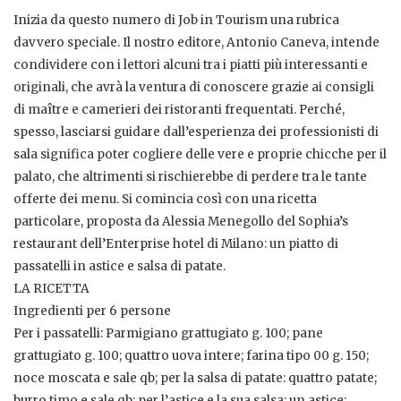
Inizia da questo numero di Job in Tourism una rubrica
davvero speciale. Il nostro editore, Antonio Caneva, intende
condividere con i lettori alcuni tra i piatti più interessanti e
originali, che avrà la ventura di conoscere grazie ai consigli
di maître e camerieri dei ristoranti frequentati. Perché,
spesso, lasciarsi guidare dall’esperienza dei professionisti di
sala significa poter cogliere delle vere e proprie chicche per il
palato, che altrimenti si rischierebbe di perdere tra le tante
offerte dei menu. Si comincia così con una ricetta
particolare, proposta da Alessia Menegollo del Sophia’s
restaurant dell’Enterprise hotel di Milano: un piatto di
passatelli in astice e salsa di patate.
LA RICETTA
Ingredienti per 6 persone
Per i passatelli: Parmigiano grattugiato g. 100; pane
grattugiato g. 100; quattro uova intere; farina tipo 00 g. 150;
noce moscata e sale qb; per la salsa di patate: quattro patate;
burro timo e sale qb; per l’astice e la sua salsa: un astice;