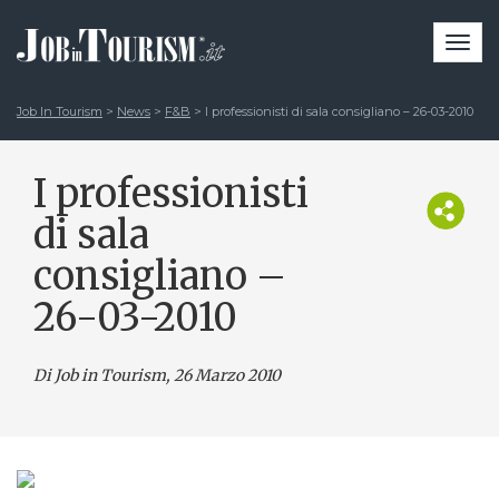
Togg
navi
Job In Tourism
>
News
>
F&B
>
I professionisti di sala consigliano – 26-03-2010
I professionisti
di sala
consigliano –
26-03-2010
Di Job in Tourism, 26 Marzo 2010