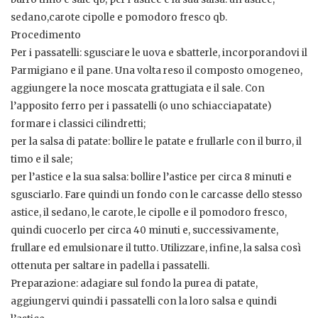
sedano,carote cipolle e pomodoro fresco qb.
Procedimento
Per i passatelli: sgusciare le uova e sbatterle, incorporandovi il
Parmigiano e il pane. Una volta reso il composto omogeneo,
aggiungere la noce moscata grattugiata e il sale. Con
l’apposito ferro per i passatelli (o uno schiacciapatate)
formare i classici cilindretti;
per la salsa di patate: bollire le patate e frullarle con il burro, il
timo e il sale;
per l’astice e la sua salsa: bollire l’astice per circa 8 minuti e
sgusciarlo. Fare quindi un fondo con le carcasse dello stesso
astice, il sedano, le carote, le cipolle e il pomodoro fresco,
quindi cuocerlo per circa 40 minuti e, successivamente,
frullare ed emulsionare il tutto. Utilizzare, infine, la salsa così
ottenuta per saltare in padella i passatelli.
Preparazione: adagiare sul fondo la purea di patate,
aggiungervi quindi i passatelli con la loro salsa e quindi