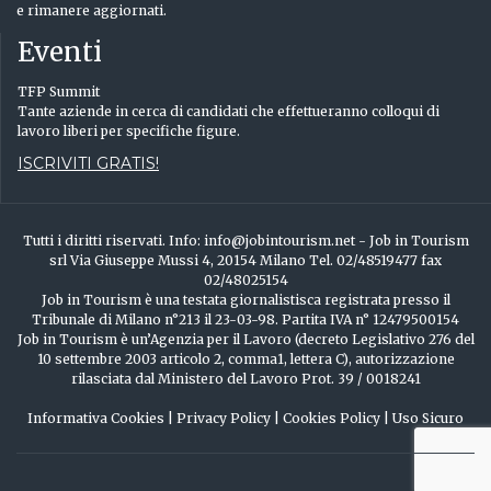
e rimanere aggiornati.
Eventi
TFP Summit
Tante aziende in cerca di candidati che effettueranno colloqui di
lavoro liberi per specifiche figure.
ISCRIVITI GRATIS!
Tutti i diritti riservati. Info: info@jobintourism.net - Job in Tourism
srl Via Giuseppe Mussi 4, 20154 Milano Tel. 02/48519477 fax
02/48025154
Job in Tourism è una testata giornalistisca registrata presso il
Tribunale di Milano n°213 il 23-03-98. Partita IVA n° 12479500154
Job in Tourism è un’Agenzia per il Lavoro (decreto Legislativo 276 del
10 settembre 2003 articolo 2, comma1, lettera C), autorizzazione
rilasciata dal Ministero del Lavoro Prot. 39 / 0018241
Informativa Cookies
|
Privacy Policy
|
Cookies Policy
|
Uso Sicuro