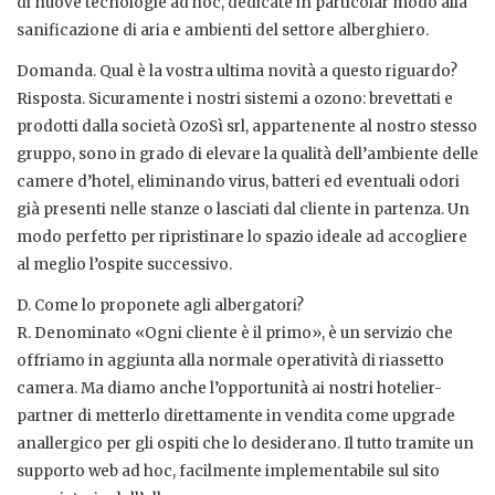
di nuove tecnologie ad hoc, dedicate in particolar modo alla
sanificazione di aria e ambienti del settore alberghiero.
Domanda. Qual è la vostra ultima novità a questo riguardo?
Risposta. Sicuramente i nostri sistemi a ozono: brevettati e
prodotti dalla società OzoSì srl, appartenente al nostro stesso
gruppo, sono in grado di elevare la qualità dell’ambiente delle
camere d’hotel, eliminando virus, batteri ed eventuali odori
già presenti nelle stanze o lasciati dal cliente in partenza. Un
modo perfetto per ripristinare lo spazio ideale ad accogliere
al meglio l’ospite successivo.
D. Come lo proponete agli albergatori?
R. Denominato «Ogni cliente è il primo», è un servizio che
offriamo in aggiunta alla normale operatività di riassetto
camera. Ma diamo anche l’opportunità ai nostri hotelier-
partner di metterlo direttamente in vendita come upgrade
anallergico per gli ospiti che lo desiderano. Il tutto tramite un
supporto web ad hoc, facilmente implementabile sul sito