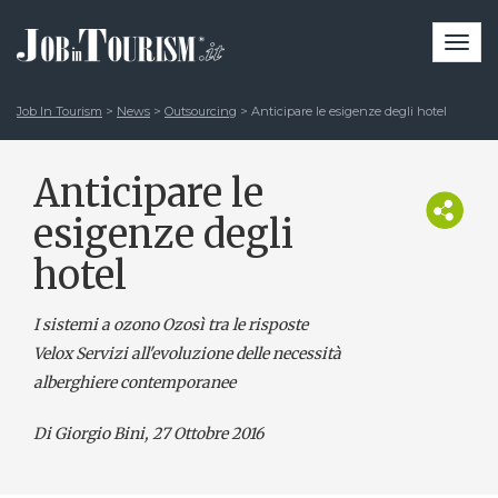
Togg
navi
Job In Tourism
>
News
>
Outsourcing
>
Anticipare le esigenze degli hotel
Anticipare le
esigenze degli
hotel
I sistemi a ozono Ozosì tra le risposte
Velox Servizi all'evoluzione delle necessità
alberghiere contemporanee
Di Giorgio Bini
, 27 Ottobre 2016