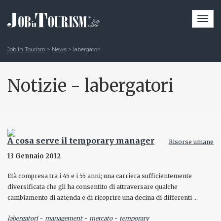
Togg
navi
Job In Tourism
>
News
>
labergatori
Notizie - labergatori
A cosa serve il temporary manager
Risorse umane
13 Gennaio 2012
Età compresa tra i 45 e i 55 anni; una carriera sufficientemente
diversificata che gli ha consentito di attraversare qualche
cambiamento di azienda e di ricoprire una decina di differenti …
-
-
-
labergatori
management
mercato
temporary