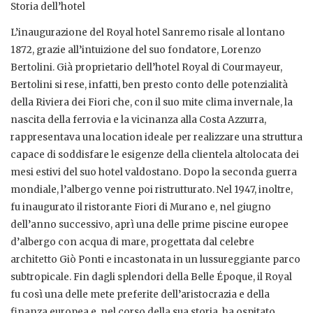
Storia dell’hotel
L’inaugurazione del Royal hotel Sanremo risale al lontano
1872, grazie all’intuizione del suo fondatore, Lorenzo
Bertolini. Già proprietario dell’hotel Royal di Courmayeur,
Bertolini si rese, infatti, ben presto conto delle potenzialità
della Riviera dei Fiori che, con il suo mite clima invernale, la
nascita della ferrovia e la vicinanza alla Costa Azzurra,
rappresentava una location ideale per realizzare una struttura
capace di soddisfare le esigenze della clientela altolocata dei
mesi estivi del suo hotel valdostano. Dopo la seconda guerra
mondiale, l’albergo venne poi ristrutturato. Nel 1947, inoltre,
fu inaugurato il ristorante Fiori di Murano e, nel giugno
dell’anno successivo, aprì una delle prime piscine europee
d’albergo con acqua di mare, progettata dal celebre
architetto Giò Ponti e incastonata in un lussureggiante parco
subtropicale. Fin dagli splendori della Belle Époque, il Royal
fu così una delle mete preferite dell’aristocrazia e della
finanza europea e, nel corso della sua storia, ha ospitato