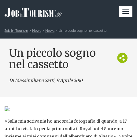
Togg
navi
Job In Tourism
>
News
>
News
>
Un piccolo sogno nel cassetto
Un piccolo sogno
nel cassetto
Di Massimiliano Sarti
, 9 Aprile 2010
«Sulla mia scrivania ho ancora la fotografia di quando, a 17
anni, ho visitato per la prima volta il Royal hotel Sanremo
insieme ai miei compagni dell’alberghiero di Alassio». A volte