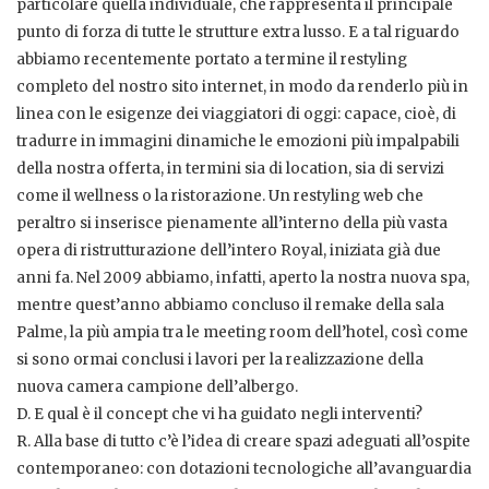
particolare quella individuale, che rappresenta il principale
punto di forza di tutte le strutture extra lusso. E a tal riguardo
abbiamo recentemente portato a termine il restyling
completo del nostro sito internet, in modo da renderlo più in
linea con le esigenze dei viaggiatori di oggi: capace, cioè, di
tradurre in immagini dinamiche le emozioni più impalpabili
della nostra offerta, in termini sia di location, sia di servizi
come il wellness o la ristorazione. Un restyling web che
peraltro si inserisce pienamente all’interno della più vasta
opera di ristrutturazione dell’intero Royal, iniziata già due
anni fa. Nel 2009 abbiamo, infatti, aperto la nostra nuova spa,
mentre quest’anno abbiamo concluso il remake della sala
Palme, la più ampia tra le meeting room dell’hotel, così come
si sono ormai conclusi i lavori per la realizzazione della
nuova camera campione dell’albergo.
D. E qual è il concept che vi ha guidato negli interventi?
R. Alla base di tutto c’è l’idea di creare spazi adeguati all’ospite
contemporaneo: con dotazioni tecnologiche all’avanguardia