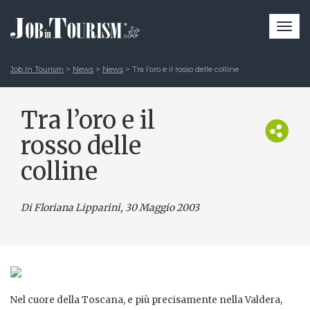
Togg
navi
Job In Tourism
>
News
>
News
>
Tra l’oro e il rosso delle colline
Tra l’oro e il
rosso delle
colline
Di Floriana Lipparini
, 30 Maggio 2003
Nel cuore della Toscana, e più precisamente nella Valdera,