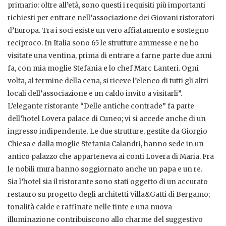
primario: oltre all’età, sono questi i requisiti più importanti
richiesti per entrare nell’associazione dei Giovani ristoratori
d’Europa. Tra i soci esiste un vero affiatamento e sostegno
reciproco. In Italia sono 65 le strutture ammesse e ne ho
visitate una ventina, prima di entrare a farne parte due anni
fa, con mia moglie Stefania e lo chef Marc Lanteri. Ogni
volta, al termine della cena, si riceve l’elenco di tutti gli altri
locali dell’associazione e un caldo invito a visitarli”.
L’elegante ristorante “Delle antiche contrade” fa parte
dell’hotel Lovera palace di Cuneo; vi si accede anche di un
ingresso indipendente. Le due strutture, gestite da Giorgio
Chiesa e dalla moglie Stefania Calandri, hanno sede in un
antico palazzo che apparteneva ai conti Lovera di Maria. Fra
le nobili mura hanno soggiornato anche un papa e un re.
Sia l’hotel sia il ristorante sono stati oggetto di un accurato
restauro su progetto degli architetti Villa&Gatti di Bergamo;
tonalità calde e raffinate nelle tinte e una nuova
illuminazione contribuiscono allo charme del suggestivo