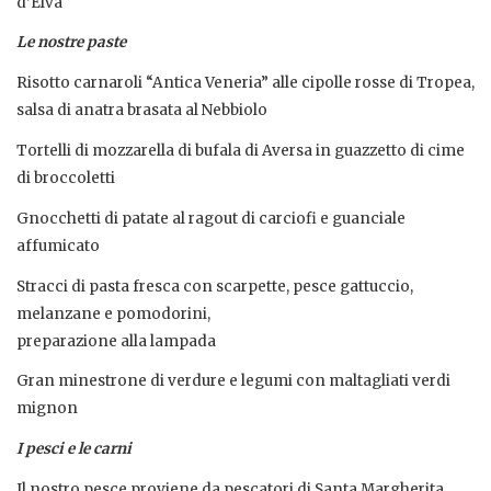
d’Elva
Le nostre paste
Risotto carnaroli “Antica Veneria” alle cipolle rosse di Tropea,
salsa di anatra brasata al Nebbiolo
Tortelli di mozzarella di bufala di Aversa in guazzetto di cime
di broccoletti
Gnocchetti di patate al ragout di carciofi e guanciale
affumicato
Stracci di pasta fresca con scarpette, pesce gattuccio,
melanzane e pomodorini,
preparazione alla lampada
Gran minestrone di verdure e legumi con maltagliati verdi
mignon
I pesci e le carni
Il nostro pesce proviene da pescatori di Santa Margherita