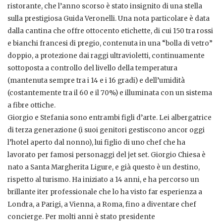
ristorante, che l’anno scorso è stato insignito di una stella
sulla prestigiosa Guida Veronelli. Una nota particolare è data
dalla cantina che offre ottocento etichette, di cui 150 tra rossi
e bianchi francesi di pregio, contenuta in una “bolla di vetro”
doppio, a protezione dai raggi ultravioletti, continuamente
sottoposta a controllo del livello della temperatura
(mantenuta sempre tra i 14 e i 16 gradi) e dell’umidità
(costantemente tra il 60 e il 70%) e illuminata con un sistema
a fibre ottiche.
Giorgio e Stefania sono entrambi figli d’arte. Lei albergatrice
di terza generazione (i suoi genitori gestiscono ancor oggi
l’hotel aperto dal nonno), lui figlio di uno chef che ha
lavorato per famosi personaggi del jet set. Giorgio Chiesa è
nato a Santa Margherita Ligure, e già questo è un destino,
rispetto al turismo. Ha iniziato a 14 anni, e ha percorso un
brillante iter professionale che lo ha visto far esperienza a
Londra, a Parigi, a Vienna, a Roma, fino a diventare chef
concierge. Per molti anni è stato presidente