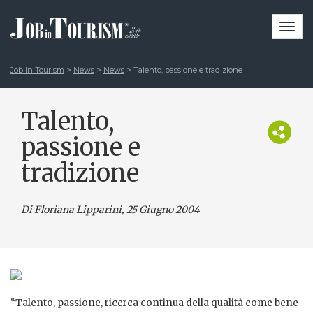
Togg
navi
Job In Tourism
>
News
>
News
>
Talento, passione e tradizione
Talento,
passione e
tradizione
Di Floriana Lipparini
, 25 Giugno 2004
“Talento, passione, ricerca continua della qualità come bene