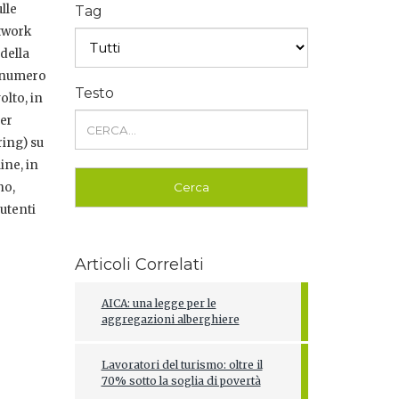
lle
Tag
etwork
 della
l numero
Testo
olto, in
per
ring) su
ine, in
no,
 utenti
Articoli Correlati
AICA: una legge per le
aggregazioni alberghiere
Lavoratori del turismo: oltre il
70% sotto la soglia di povertà