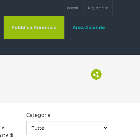
Accedi
Registrati
Pubblica Annuncio
Area Aziende
Categorie
ue
It e di