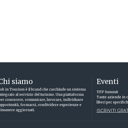
Chi siamo
Eventi
Job in Tourism è il brand che racchiude un sistema
TFP Summit
integrato al servizio del turismo. Una piattaforma
Tante aziende in c
per conoscere, comunicare, lavorare, individuare
liberi per specific
opportunità, formarsi, condividere esperienze e
rimanere aggiornati.
ISCRIVITI GRAT