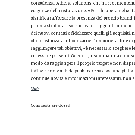
consulenza, Athena solutions, che ha recentemente
esigenze della ristorazione. «Per chi opera nel set
significa rafforzare la presenza del proprio brand, i
propria struttura e sui suoi valori aggiunti, nonch
dei nuovi contatti e fidelizzare quelli già acquisiti,
ultima istanza, a influenzarne l’opinione, al fine d
raggiungere tali obiettivi, «è necessario scegliere 
cui essere presenti. Occorre, insomma, una conosce
modo da raggiungere il proprio target e non disperd
infine, i contenuti da pubblicare su ciascuna piatta
continue novità e informazioni interessanti, non
Varie
Comments are closed