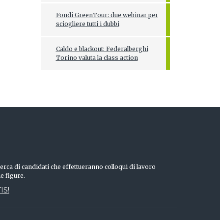
Fondi GreenTour: due webinar per
sciogliere tutti i dubbi
Caldo e blackout: Federalberghi
Torino valuta la class action
erca di candidati che effettueranno colloqui di lavoro
he figure.
IS!