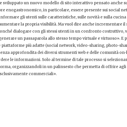
 sviluppato un nuovo modello di sito interattivo pensato anche su
tore enogastronomico, in particolare, essere presente sui social n
nformare gli utenti sulle caratteristiche, sulle novità e sulla cucina
é aumentare la propria visibilità. Ma vuol dire anche incrementare i
 nonché dialogare con gli stessi utenti in un confronto costruttivo, v
i generare un passaparola allo stesso tempo virtuale e virtuoso». E 
le piattaforme più adatte (social network, video-sharing, photo-sha
nza approfondita dei diversi strumenti web e delle comunità on-l
ere le informazioni. Solo al termine di tale processo si seleziona
forma, organizzandoli in un palinsesto che permetta di offrire agli
 esclusivamente commerciali».