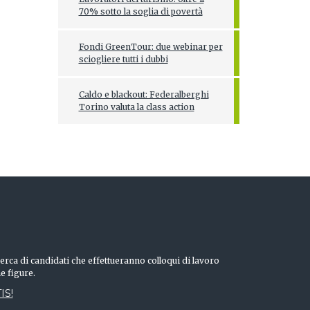
70% sotto la soglia di povertà
Fondi GreenTour: due webinar per
sciogliere tutti i dubbi
Caldo e blackout: Federalberghi
Torino valuta la class action
erca di candidati che effettueranno colloqui di lavoro
he figure.
IS!