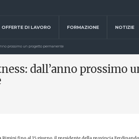
OFFERTE DI LAVORO
FORMAZIONE
NOTIZIE
ll’anno prossimo un progetto permanente
itness: dall’anno prossimo u
e
a Rimini fino al 15 giugno, il presidente della provincia Ferdinando