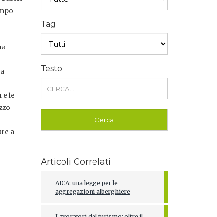
ampo
Tag
a
ha
Testo
la
 e le
ezzo
are a
Articoli Correlati
AICA: una legge per le
aggregazioni alberghiere
Lavoratori del turismo: oltre il