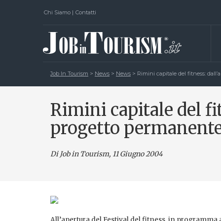
Chi Siamo
|
Contatti
Job In Tourism
>
News
>
News
>
Rimini capitale del fitness: da
Rimini capitale del f
progetto permanent
Di Job in Tourism, 11 Giugno 2004
All’apertura del Festival del fitness, in programma 