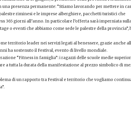
o in una presenza permanente: “Stiamo lavorando per mettere in c
alestre riminesi e le imprese alberghiere, pacchetti turistici che
ss 365 giorni all’anno. In particolare l’offerta sarà imperniata sull
tage o eventi che abbiamo come sede le palestre della provincia”, 
 territorio leader nei servizi legati al benessere, grazie anche al
nni ha sostenuto il Festival, evento di livello mondiale.
erazione “Fitness in famiglia”: i ragazzi delle scuole medie superiori
are a tutta la durata della manifestazione al prezzo simbolico di m
blema di un rapporto tra Festival e territorio che vogliamo continu
a”.