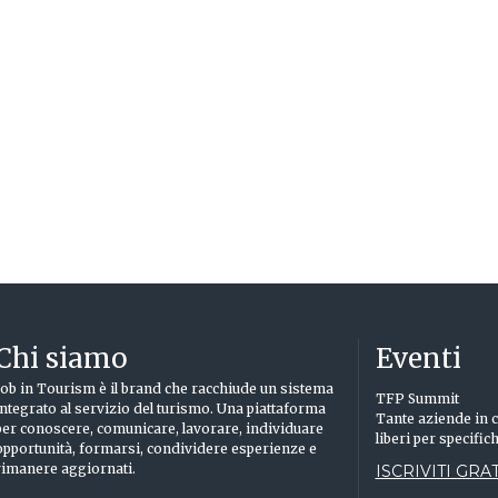
Chi siamo
Eventi
Job in Tourism è il brand che racchiude un sistema
TFP Summit
integrato al servizio del turismo. Una piattaforma
Tante aziende in c
per conoscere, comunicare, lavorare, individuare
liberi per specific
opportunità, formarsi, condividere esperienze e
rimanere aggiornati.
ISCRIVITI GRAT