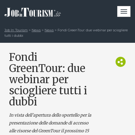
Togg
navi
Job In Tourism
>
News
>
News
>
Fondi GreenTour: due webinar per sciogliere
tutti i dubbi
Fondi
GreenTour: due
webinar per
sciogliere tutti i
dubbi
In vista dell’apertura dello sportello per la
presentazione delle domande di accesso
alle risorse del GreenTour il prossimo 15