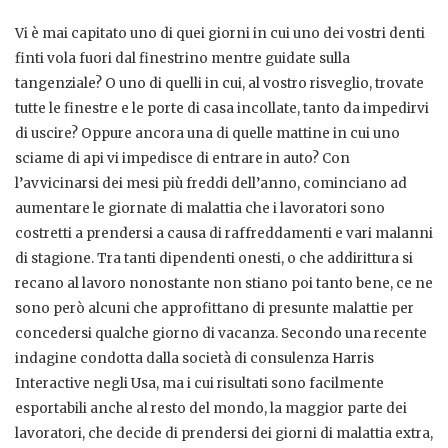
Vi è mai capitato uno di quei giorni in cui uno dei vostri denti
finti vola fuori dal finestrino mentre guidate sulla
tangenziale? O uno di quelli in cui, al vostro risveglio, trovate
tutte le finestre e le porte di casa incollate, tanto da impedirvi
di uscire? Oppure ancora una di quelle mattine in cui uno
sciame di api vi impedisce di entrare in auto? Con
l’avvicinarsi dei mesi più freddi dell’anno, cominciano ad
aumentare le giornate di malattia che i lavoratori sono
costretti a prendersi a causa di raffreddamenti e vari malanni
di stagione. Tra tanti dipendenti onesti, o che addirittura si
recano al lavoro nonostante non stiano poi tanto bene, ce ne
sono però alcuni che approfittano di presunte malattie per
concedersi qualche giorno di vacanza. Secondo una recente
indagine condotta dalla società di consulenza Harris
Interactive negli Usa, ma i cui risultati sono facilmente
esportabili anche al resto del mondo, la maggior parte dei
lavoratori, che decide di prendersi dei giorni di malattia extra,