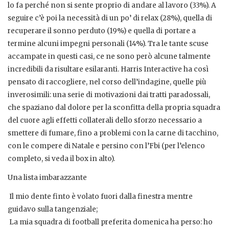
lo fa perché non si sente proprio di andare al lavoro (33%). A
seguire c’è poi la necessità di un po’ di relax (28%), quella di
recuperare il sonno perduto (19%) e quella di portare a
termine alcuni impegni personali (14%). Tra le tante scuse
accampate in questi casi, ce ne sono però alcune talmente
incredibili da risultare esilaranti. Harris Interactive ha così
pensato di raccogliere, nel corso dell’indagine, quelle più
inverosimili: una serie di motivazioni dai tratti paradossali,
che spaziano dal dolore per la sconfitta della propria squadra
del cuore agli effetti collaterali dello sforzo necessario a
smettere di fumare, fino a problemi con la carne di tacchino,
con le compere di Natale e persino con l’Fbi (per l’elenco
completo, si veda il box in alto).
Una lista imbarazzante
 Il mio dente finto è volato fuori dalla finestra mentre
guidavo sulla tangenziale;
 La mia squadra di football preferita domenica ha perso: ho