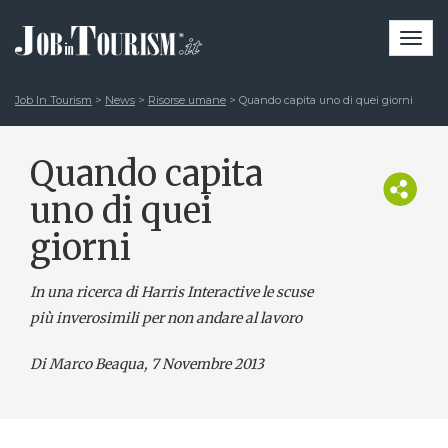
Togg
navi
Job In Tourism
>
News
>
Risorse umane
>
Quando capita uno di quei giorni
Quando capita
uno di quei
giorni
In una ricerca di Harris Interactive le scuse
più inverosimili per non andare al lavoro
Di Marco Beaqua
, 7 Novembre 2013