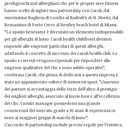
prestigiosi brand alberghieri che per le proprie aree fitness
hanno scelto di siglare una partnership con Caroli, dal
nuovissimo Baglioni di Londra al Badrutt’s di St. Moritz, dal
Romazzino di Porto Cervo al Bentley beach hotel di Miami.
“Lo spazio benessere è diventato un elemento indispensabile
per gli alberghi di lusso. Caroli health club/hotel division
risponde alle esigenze particolari di questi alberghi,
adattando il concetto di successo dei Caroli health club. Lo
spazio e i servizi vengono ripensati per rispondere alle
esigenze qualitative del Chc e sono subito operativi”,
conferma Caroli, che prima di dedicarsi a questa impresa è
stato un appassionato cultore di numerosi sport. “Ciascuno
dei partner si avvantaggia delle forze dell’altro: il prestigio
dei migliori alberghi, associato al know-how e all’eccellenza
del Chc. I nostri manager possiedono una grande
conoscenza del mercato grazie a 10 anni di esperienza in
seno ai maggiori gruppi di marchi di lusso”,
L’accordo di partnership include precise regole per l’estetica,