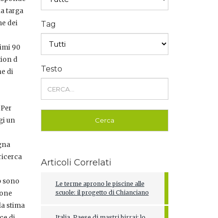
a targa
me dei
Tag
rimi 90
tion d
Testo
he di
 Per
gi un
egna
ricerca
Articoli Correlati
ip sono
Le terme aprono le piscine alle
scuole: il progetto di Chianciano
ione
la stima
ce di
Italia, Paese di mastri birrai: lo