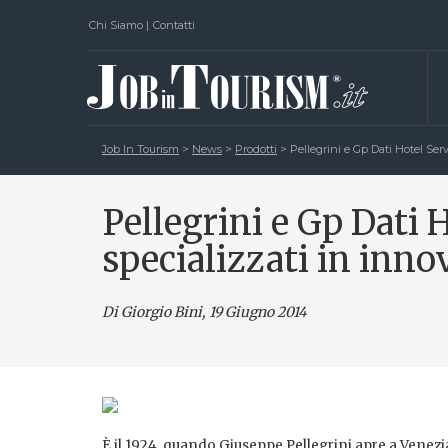
Chi Siamo
|
Contatti
Job In Tourism
>
News
>
Prodotti
>
Pellegrini e Gp Dati Hotel Ser
Pellegrini e Gp Dati 
specializzati in inn
Di Giorgio Bini
, 19 Giugno 2014
È il 1924, quando Giuseppe Pellegrini apre a Venez