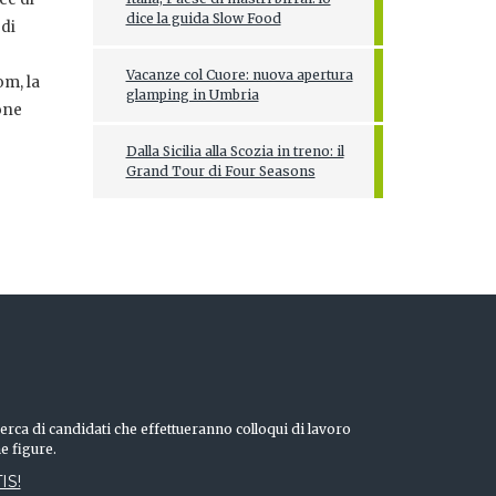
dice la guida Slow Food
 di
Vacanze col Cuore: nuova apertura
om, la
glamping in Umbria
one
Dalla Sicilia alla Scozia in treno: il
Grand Tour di Four Seasons
erca di candidati che effettueranno colloqui di lavoro
he figure.
IS!