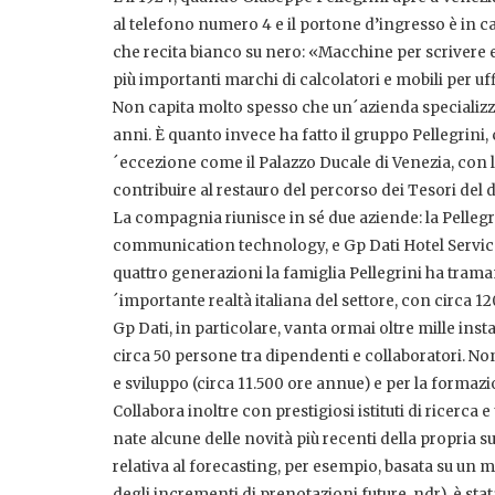
al telefono numero 4 e il portone d’ingresso è in
che recita bianco su nero: «Macchine per scrivere 
più importanti marchi di calcolatori e mobili per uff
Non capita molto spesso che un´azienda specializza
anni. È quanto invece ha fatto il gruppo Pellegrini
´eccezione come il Palazzo Ducale di Venezia, con l´
contribuire al restauro del percorso dei Tesori del 
La compagnia riunisce in sé due aziende: la Pellegr
communication technology, e Gp Dati Hotel Service, 
quattro generazioni la famiglia Pellegrini ha traman
´importante realtà italiana del settore, con circa 12
Gp Dati, in particolare, vanta ormai oltre mille inst
circa 50 persone tra dipendenti e collaboratori. No
e sviluppo (circa 11.500 ore annue) e per la formaz
Collabora inoltre con prestigiosi istituti di ricerca
nate alcune delle novità più recenti della propria 
relativa al forecasting, per esempio, basata su un m
degli incrementi di prenotazioni future, ndr), è stata