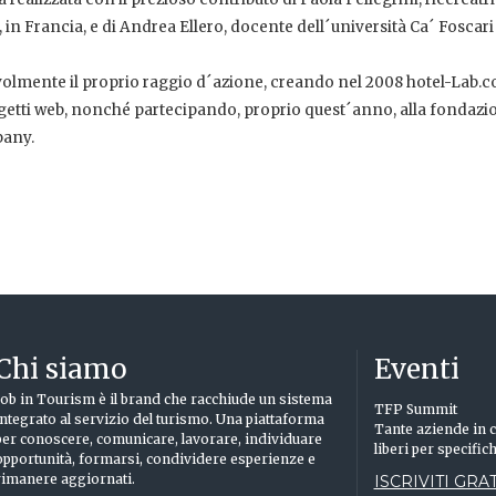
, in Francia, e di Andrea Ellero, docente dell´università Ca´ Foscari
evolmente il proprio raggio d´azione, creando nel 2008 hotel-Lab.c
getti web, nonché partecipando, proprio quest´anno, alla fondazi
pany.
Chi siamo
Eventi
Job in Tourism è il brand che racchiude un sistema
TFP Summit
integrato al servizio del turismo. Una piattaforma
Tante aziende in c
per conoscere, comunicare, lavorare, individuare
liberi per specific
opportunità, formarsi, condividere esperienze e
rimanere aggiornati.
ISCRIVITI GRAT