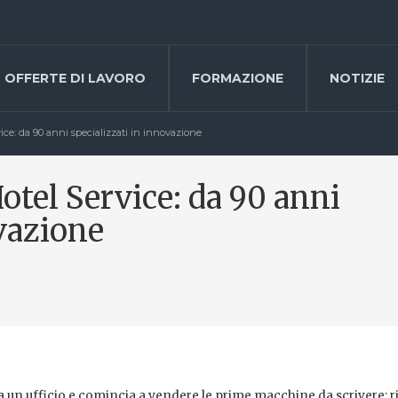
OFFERTE DI LAVORO
FORMAZIONE
NOTIZIE
vice: da 90 anni specializzati in innovazione
Hotel Service: da 90 anni
ovazione
ia un ufficio e comincia a vendere le prime macchine da scrivere: 