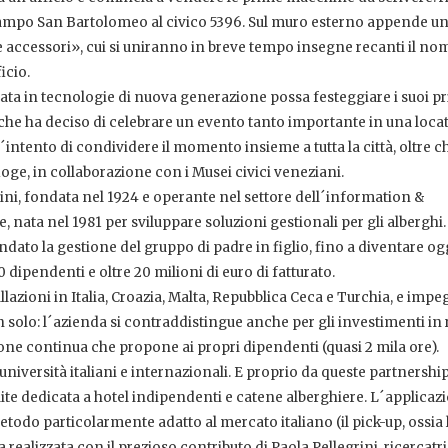
 campo San Bartolomeo al civico 5396. Sul muro esterno appende un
e accessori», cui si uniranno in breve tempo insegne recanti il no
icio.
ta in tecnologie di nuova generazione possa festeggiare i suoi p
, che ha deciso di celebrare un evento tanto importante in una loca
intento di condividere il momento insieme a tutta la città, oltre c
doge, in collaborazione con i Musei civici veneziani.
ini, fondata nel 1924 e operante nel settore dell´information &
nata nel 1981 per sviluppare soluzioni gestionali per gli alberghi.
dato la gestione del gruppo di padre in figlio, fino a diventare og
0 dipendenti e oltre 20 milioni di euro di fatturato.
allazioni in Italia, Croazia, Malta, Repubblica Ceca e Turchia, e imp
n solo: l´azienda si contraddistingue anche per gli investimenti in 
ione continua che propone ai propri dipendenti (quasi 2 mila ore).
 e università italiani e internazionali. E proprio da queste partnersh
suite dedicata a hotel indipendenti e catene alberghiere. L´applicaz
etodo particolarmente adatto al mercato italiano (il pick-up, ossia 
 realizzata con il prezioso contributo di Paola Pellegrini, ricercatri