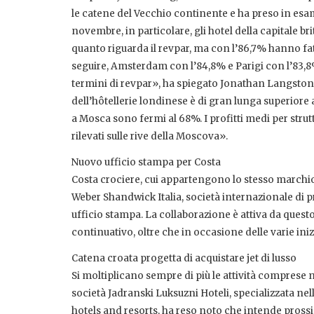
le catene del Vecchio continente e ha preso in esame
novembre, in particolare, gli hotel della capitale b
quanto riguarda il revpar, ma con l’86,7% hanno fatt
seguire, Amsterdam con l’84,8% e Parigi con l’83,8%
termini di revpar», ha spiegato Jonathan Langston,
dell’hôtellerie londinese è di gran lunga superiore 
a Mosca sono fermi al 68%. I profitti medi per strutt
rilevati sulle rive della Moscova».
Nuovo ufficio stampa per Costa
Costa crociere, cui appartengono lo stesso marchio
Weber Shandwick Italia, società internazionale di pr
ufficio stampa. La collaborazione è attiva da questo
continuativo, oltre che in occasione delle varie ini
Catena croata progetta di acquistare jet di lusso
Si moltiplicano sempre di più le attività comprese n
società Jadranski Luksuzni Hoteli, specializzata nel
hotels and resorts, ha reso noto che intende pross