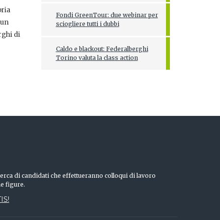
bria
Fondi GreenTour: due webinar per
 un
sciogliere tutti i dubbi
rghi di
Caldo e blackout: Federalberghi
Torino valuta la class action
erca di candidati che effettueranno colloqui di lavoro
he figure.
IS!