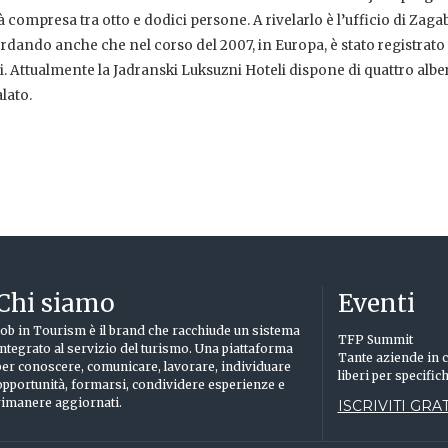
tà compresa tra otto e dodici persone. A rivelarlo è l’ufficio di Zaga
cordando anche che nel corso del 2007, in Europa, è stato registrato
. Attualmente la Jadranski Luksuzni Hoteli dispone di quattro albe
lato.
Chi siamo
Eventi
Job in Tourism è il brand che racchiude un sistema
TFP Summit
integrato al servizio del turismo. Una piattaforma
Tante aziende in c
per conoscere, comunicare, lavorare, individuare
liberi per specific
opportunità, formarsi, condividere esperienze e
rimanere aggiornati.
ISCRIVITI GRAT