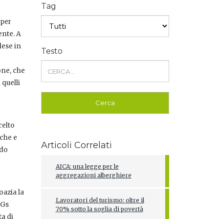
Tag
 per
ente. A
lese in
Testo
one, che
 quelli
celto
iche e
Articoli Correlati
odo
AICA: una legge per le
aggregazioni alberghiere
oazia la
Lavoratori del turismo: oltre il
 Gs
70% sotto la soglia di povertà
a di