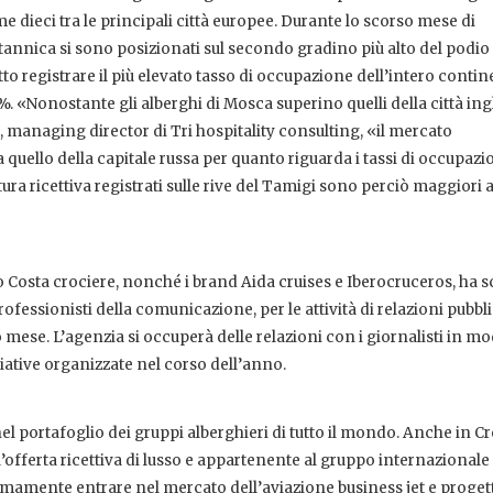
 dieci tra le principali città europee. Durante lo scorso mese di
ritannica si sono posizionati sul secondo gradino più alto del podio
o registrare il più elevato tasso di occupazione dell’intero contin
. «Nonostante gli alberghi di Mosca superino quelli della città ing
 managing director di Tri hospitality consulting, «il mercato
a quello della capitale russa per quanto riguarda i tassi di occupazi
ura ricettiva registrati sulle rive del Tamigi sono perciò maggiori a
 Costa crociere, nonché i brand Aida cruises e Iberocruceros, ha s
ofessionisti della comunicazione, per le attività di relazioni pubbl
 mese. L’agenzia si occuperà delle relazioni con i giornalisti in m
ziative organizzate nel corso dell’anno.
el portafoglio dei gruppi alberghieri di tutto il mondo. Anche in Cr
l’offerta ricettiva di lusso e appartenente al gruppo internazionale
imamente entrare nel mercato dell’aviazione business jet e progett