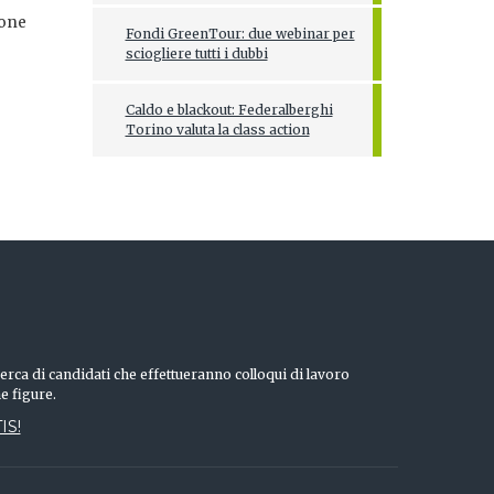
ione
Fondi GreenTour: due webinar per
sciogliere tutti i dubbi
Caldo e blackout: Federalberghi
Torino valuta la class action
erca di candidati che effettueranno colloqui di lavoro
he figure.
IS!