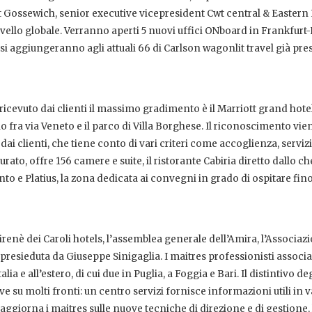
t Gossewich, senior executive vicepresident Cwt central & Eastern
ivello globale. Verranno aperti 5 nuovi uffici ONboard in Frankfurt
 aggiungeranno agli attuali 66 di Carlson wagonlit travel già pres
ricevuto dai clienti il massimo gradimento è il Marriott grand hote
io fra via Veneto e il parco di Villa Borghese. Il riconoscimento vie
i clienti, che tiene conto di vari criteri come accoglienza, servizi
to, offre 156 camere e suite, il ristorante Cabiria diretto dallo ch
nto e Platius, la zona dedicata ai convegni in grado di ospitare fino
Sirenè dei Caroli hotels, l’assemblea generale dell’Amira, l’Associaz
 e presieduta da Giuseppe Sinigaglia. I maitres professionisti associ
lia e all’estero, di cui due in Puglia, a Foggia e Bari. Il distintivo deg
e su molti fronti: un centro servizi fornisce informazioni utili in v
ggiorna i maitres sulle nuove tecniche di direzione e di gestione, 