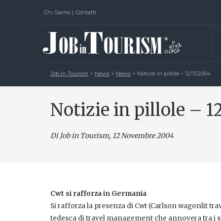
Chi Siamo
|
Contatti
Job In Tourism
>
News
>
News
>
Notizie in pillole – 12/11/2004
Notizie in pillole – 1
Di Job in Tourism, 12 Novembre 2004
Cwt si rafforza in Germania
Si rafforza la presenza di Cwt (Carlson wagonlit tr
tedesca di travel management che annovera tra i suo