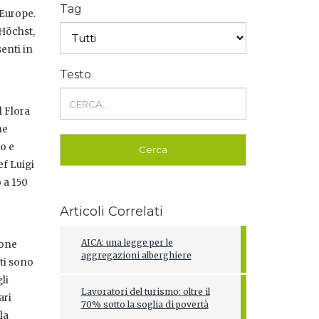
Tag
 Europe.
-Höchst,
enti in
Testo
l Flora
ne
o e
ef Luigi
 a 150
Articoli Correlati
AICA: una legge per le
ione
aggregazioni alberghiere
ati sono
li
Lavoratori del turismo: oltre il
ari
70% sotto la soglia di povertà
la