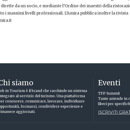
 dirette da un socio, e mediante l’Ordine dei maestri della ristoraz
i massimi livelli professionali. L’Amira pubblica inoltre la rivista
ira.it
Chi siamo
Eventi
Job in Tourism è il brand che racchiude un sistema
TFP Summit
integrato al servizio del turismo. Una piattaforma
Tante aziende in c
per conoscere, comunicare, lavorare, individuare
liberi per specific
opportunità, formarsi, condividere esperienze e
rimanere aggiornati.
ISCRIVITI GRAT