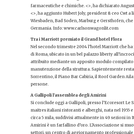
farmaceutiche e chimiche. <
>, ha dichiarato Augus
<
>, ha aggiunto Hubert Joly, president & ceo Cwt a l
Wiesbaden, Bad Soden, Marburg e Gersthofen, che si
Germania. Info: www.carlsonwagonlit.com
Tra i Marriott premiato il Grand hotel Flora
Nel secondo trimestre 2004 l’hotel Marriott che ha 
di Roma, ubicato in un bel palazzo liberty all’incroc
attribuito mediante un apposito modulo compilato da
manutenzione della struttura. Sapientemente restaura
Sorrentino, il Piano Bar Cabiria, il Roof Garden Aila
persone.
A Gallipoli l’assemblea degli Amirini
Si conclude oggi a Gallipoli, presso l’Ecoresort Le 
maitres italiani ristoranti e alberghi, nata nel 1955
circa 5 mila, suddivisi attualmente in 49 sezioni in Ita
Amirini è un farfallino d’oro. L’Associazione si muov
settori, un centro di aggiornamento professionale a