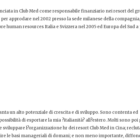
inciata in Club Med come responsabile finanziario nei resort del g
io per approdare nel 2002 presso la sede milanese della compagnia,
ore human resources Italia e Svizzera nel 2005 ed Europa del Sud a 
nta un alto potenziale di crescita e di sviluppo. Sono contenta ed
ssibilità di esportare la mia ?italianità? all?estero. Molti sono poi 
e sviluppare l?organizzazione hr dei resort Club Med in Cina; reclut
ruire le basi manageriali di domani; e non meno importante, diffon