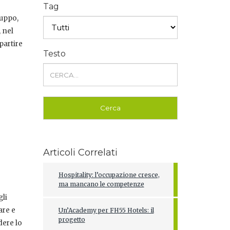
Tag
ruppo,
 nel
partire
Testo
Articoli Correlati
Hospitality: l’occupazione cresce,
ma mancano le competenze
gli
are e
Un’Academy per FH55 Hotels: il
progetto
dere lo