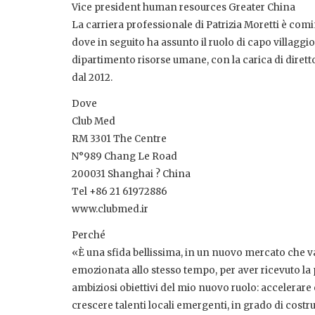
Vice president human resources Greater China
La carriera professionale di Patrizia Moretti è com
dove in seguito ha assunto il ruolo di capo villagg
dipartimento risorse umane, con la carica di dirett
dal 2012.
Dove
Club Med
RM 3301 The Centre
N°989 Chang Le Road
200031 Shanghai ? China
Tel +86 21 61972886
www.clubmed.ir
Perché
«È una sfida bellissima, in un nuovo mercato che va
emozionata allo stesso tempo, per aver ricevuto la po
ambiziosi obiettivi del mio nuovo ruolo: accelerare 
crescere talenti locali emergenti, in grado di cost