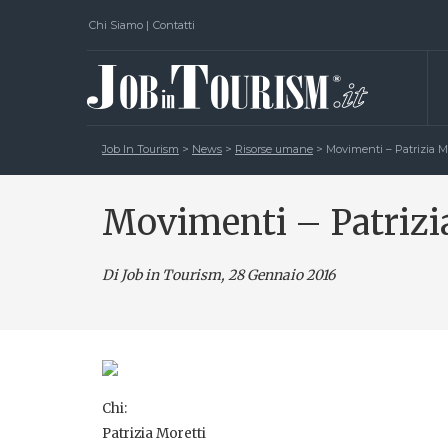
Chi Siamo
|
Contatti
Job In Tourism
>
News
>
Risorse umane
>
Movimenti – Patrizia M
Movimenti – Patrizi
Di Job in Tourism, 28 Gennaio 2016
Chi:
Patrizia Moretti