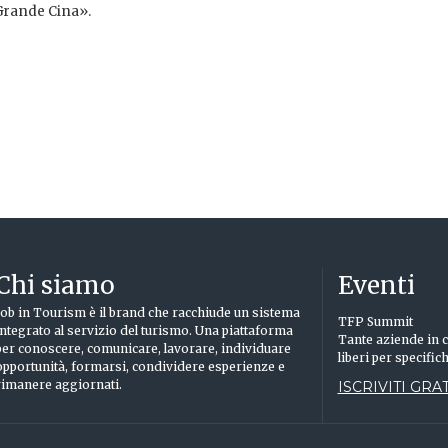
 Grande Cina».
Chi siamo
Eventi
Job in Tourism è il brand che racchiude un sistema
TFP Summit
integrato al servizio del turismo. Una piattaforma
Tante aziende in c
per conoscere, comunicare, lavorare, individuare
liberi per specific
opportunità, formarsi, condividere esperienze e
rimanere aggiornati.
ISCRIVITI GRAT