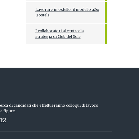
Lavorare in ostello: il modello a&o
Hostels
I collaboratori al centro: la
strategia di Club del Sole
erca di candidati che effettueranno colloqui di lavoro
he figure.
IS!