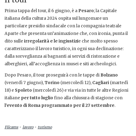
Prima tappa del tour, il 6 giugno, è a
Pesaro
; la Capitale
italiana della cultura 2024 ospita sul lungomare un
particolare presidio sindacale con la compagnia teatrale
Aparte che presenta un’animazione che, con ironia, punta il
dito sulle
irregolarità e le ingiustizi
e che molto spesso
caratterizzano il lavoro turistico, in ogni sua declinazione:
dalla sorveglianza ai bagnanti ai servizi di ristorazione e
alberghieri, all’accoglienza in musei e siti archeologici.
Dopo Pesaro, il tour proseguirà con le tappe di
Bolzano
(venerdì 7 giugno),
Torino
(mercoledì 12),
Cagliari
(martedì
18) e
Spoleto
(mercoledì 26) e via via in tutte le altre Regioni
italiane
per tutto luglio
fino alla chiusura di stagione con
l’evento di Roma programmato per il 27 settembre
.
-
-
Filcams
lavoro
turismo