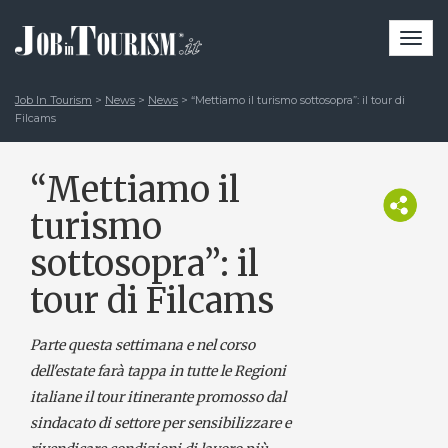
Togg
navi
Job In Tourism
>
News
>
News
>
“Mettiamo il turismo sottosopra”: il tour di
Filcams
“Mettiamo il
turismo
sottosopra”: il
tour di Filcams
Parte questa settimana e nel corso
dell'estate farà tappa in tutte le Regioni
italiane il tour itinerante promosso dal
sindacato di settore per sensibilizzare e