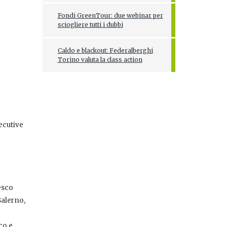
Fondi GreenTour: due webinar per
sciogliere tutti i dubbi
Caldo e blackout: Federalberghi
Torino valuta la class action
ecutive
esco
Salerno,
co e