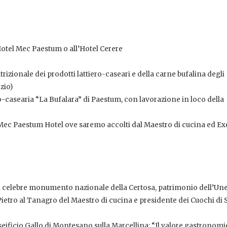
l’Hotel Mec Paestum o all’Hotel Cerere
utrizionale dei prodotti lattiero-caseari e della carne bufalina degli
zio)
lo-casearia “La Bufalara” di Paestum, con lavorazione in loco della
 Mec Paestum Hotel ove saremo accolti dal Maestro di cucina ed Ex
ta al celebre monumento nazionale della Certosa, patrimonio dell’Un
Pietro al Tanagro del Maestro di cucina e presidente dei Cuochi di 
aseificio Gallo di Montesano sulla Marcellina: “Il valore gastronomi