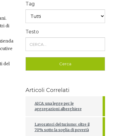
Tag
ani.
ri di
Testo
azienda
cutive
i del
Articoli Correlati
AICA: una legge per le
aggregazioni alberghiere
Lavoratori del turismo: oltre il
70% sotto la soglia di povertà