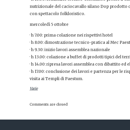
nutrizionale del caciocavallo silano Dop prodotto con
con spettacolo folkloristico.
mercoledì 5 ottobre
· h 7.00: prima colazione nei rispettivi hotel
· h 8.00: dimostrazione tecnico-pratica al Mec Pae
· h 9.30: inizio lavori assemblea nazionale
· h 13.00: colazione a buffet di prodotti tipici del terr
· h 14.00: ripresa lavori assemblea con dibattito ed 
· h 17.00: conclusione dei lavori e partenza per le r
visita ai Templi di Paestum.
Varie
Comments are closed