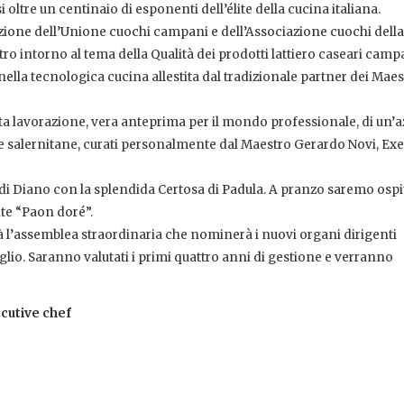
oltre un centinaio di esponenti dell’élite della cucina italiana.
azione dell’Unione cuochi campani e dell’Associazione cuochi della
tro intorno al tema della Qualità dei prodotti lattiero caseari camp
nella tecnologica cucina allestita dal tradizionale partner dei Maest
nta lavorazione, vera anteprima per il mondo professionale, di un’
te salernitane, curati personalmente dal Maestro Gerardo Novi, Exe
o di Diano con la splendida Certosa di Padula. A pranzo saremo ospit
te “Paon doré”.
 l’assemblea straordinaria che nominerà i nuovi organi dirigenti
iglio. Saranno valutati i primi quattro anni di gestione e verranno
cutive chef