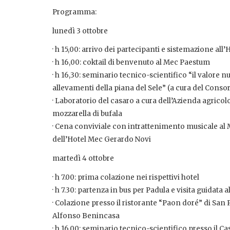
Programma:
lunedì 3 ottobre
· h 15,00: arrivo dei partecipanti e sistemazione al
· h 16,00: coktail di benvenuto al Mec Paestum
· h 16,30: seminario tecnico-scientifico “il valore n
allevamenti della piana del Sele” (a cura del Consor
· Laboratorio del casaro a cura dell’Azienda agrico
mozzarella di bufala
· Cena conviviale con intrattenimento musicale al
dell’Hotel Mec Gerardo Novi
martedì 4 ottobre
· h 7.00: prima colazione nei rispettivi hotel
· h 7.30: partenza in bus per Padula e visita guida
· Colazione presso il ristorante “Paon doré” di San 
Alfonso Benincasa
· h 16.00: seminario tecnico-scientifico presso il C