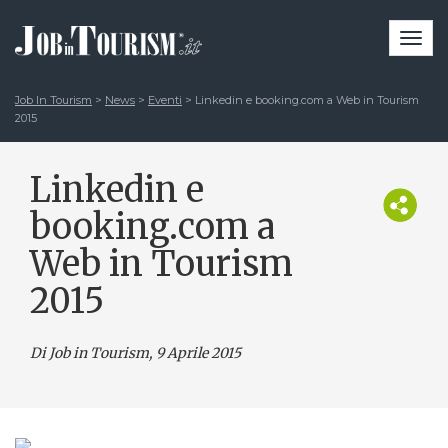
Togg
navi
Job In Tourism
>
News
>
Eventi
>
Linkedin e booking.com a Web in Tourism
2015
Linkedin e
booking.com a
Web in Tourism
2015
Di Job in Tourism, 9 Aprile 2015