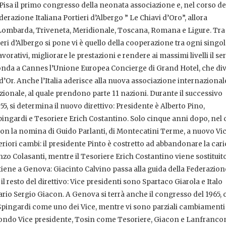
a Pisa il primo congresso della neonata associazione e, nel corso dei
erazione Italiana Portieri d’Albergo ” Le Chiavi d’Oro”, allora
Lombarda, Triveneta, Meridionale, Toscana, Romana e Ligure. Tra 
ieri d’Albergo si pone vi è quello della cooperazione tra ogni singo
avorativi, migliorare le prestazioni e rendere ai massimi livelli il se
t fonda a Cannes l’Unione Europea Concierge di Grand Hotel, che di
Or. Anche l’Italia aderisce alla nuova associazione internazional
ionale, al quale prendono parte 11 nazioni. Durante il successivo
5, si determina il nuovo direttivo: Presidente è Alberto Pino,
Spingardi e Tesoriere Erich Costantino. Solo cinque anni dopo, nel
 con la nomina di Guido Parlanti, di Montecatini Terme, a nuovo Vi
riori cambi: il presidente Pinto è costretto ad abbandonare la cari
nzo Colasanti, mentre il Tesoriere Erich Costantino viene sostituit
tiene a Genova: Giacinto Calvino passa alla guida della Federazion
resto del direttivo: Vice presidenti sono Spartaco Giarola e Italo
rio Sergio Giacon. A Genova si terrà anche il congresso del 1965, 
Spingardi come uno dei Vice, mentre vi sono parziali cambiamenti
condo Vice presidente, Tosin come Tesoriere, Giacon e Lanfranc