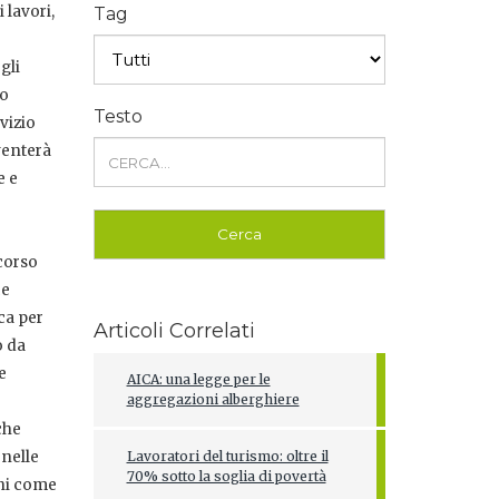
 lavori,
Tag
gli
lo
Testo
rvizio
venterà
e e
 corso
ce
ca per
Articoli Correlati
o da
e
AICA: una legge per le
aggregazioni alberghiere
che
 nelle
Lavoratori del turismo: oltre il
70% sotto la soglia di povertà
oni come