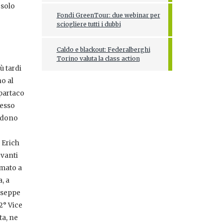
 solo
Fondi GreenTour: due webinar per
sciogliere tutti i dubbi
Caldo e blackout: Federalberghi
Torino valuta la class action
ù tardi
no al
Spartaco
tesso
endono
 Erich
evanti
rmato a
, a
useppe
2° Vice
ta, ne