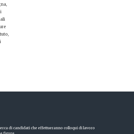
gna,
i
ali
ure
tuto,
i
erca di candidati che effettueranno colloqui di lavoro
he figure.