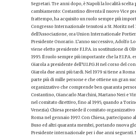
Segretari. Tre anni dopo, è Napoli la località scelt
cambiamento: Costantino diventa il nuovo Vice presi
frattempo, ha acquisito un ruolo sempre più importa
Congresso Internazionale tenutosi a St. Moritz ne
dell’Associazione, ora Union Internationale Portiers
Presidente Onorario. L’anno successivo, Adolfo Lod
viene eletto presidente F.I.P.A. in sostituzione di O
1995. Il ruolo sempre più importante che la F.I.P.A.
Giarola a presidente dell’U.I.P.G.H nel corso del c
Giarola due anni più tardi. Nel 1979 si tiene a Roma
parte più di mille persone e che ottiene un gran 
organizzativo che comprende ben quaranta persone, t
Costantino, Giancarlo Marchini, Martano Neri e Vin
nel comitato direttivo, fino al 1995, quando a Torin
Venezia). Chiesa presiede il comitato organizzativo
Roma nel gennaio 1997. Con Chiesa, partecipano a
Buso ed altri quaranta membri, portando nuova glori
Presidente internazionale per i due anni seguenti. N