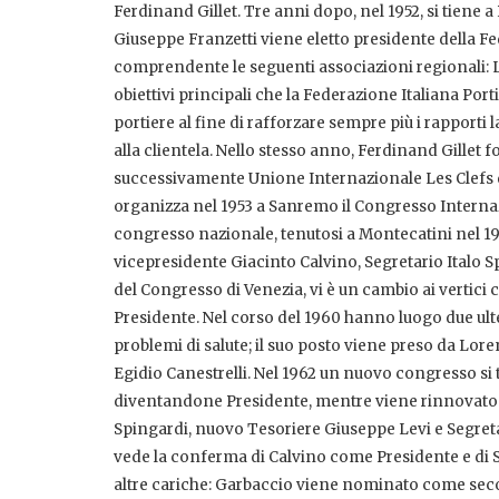
Ferdinand Gillet. Tre anni dopo, nel 1952, si tiene 
Giuseppe Franzetti viene eletto presidente della Fed
comprendente le seguenti associazioni regionali: 
obiettivi principali che la Federazione Italiana Port
portiere al fine di rafforzare sempre più i rapporti l
alla clientela. Nello stesso anno, Ferdinand Gille
successivamente Unione Internazionale Les Clefs d’
organizza nel 1953 a Sanremo il Congresso Internaz
congresso nazionale, tenutosi a Montecatini nel 195
vicepresidente Giacinto Calvino, Segretario Italo 
del Congresso di Venezia, vi è un cambio ai vertici
Presidente. Nel corso del 1960 hanno luogo due ulte
problemi di salute; il suo posto viene preso da Lore
Egidio Canestrelli. Nel 1962 un nuovo congresso si 
diventandone Presidente, mentre viene rinnovato il 
Spingardi, nuovo Tesoriere Giuseppe Levi e Segreta
vede la conferma di Calvino come Presidente e di 
altre cariche: Garbaccio viene nominato come se