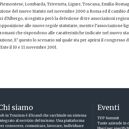
i: Piemontese, Lombarda, Triveneta, Ligure, Toscana, Emilia-Roma
ione del nuovo Statuto nel novembre 2000 a Roma ed il cambio d
i d’Albergo, si registra però la defezione di tre associazioni region
posizione alle nuove regole statutarie, mentre l’associazione lig
oci romani che rispondono alle caratteristiche indicate nel nuovo sta
zione, E’ questo lo scenario sul quale sta per aprirsi il congresso d
’Este il 10 e 11 novembre 2001.
Chi siamo
Eventi
Job in Tourism è il brand che racchiude un sistema
TFP Summit
integrato al servizio del turismo. Una piattaforma
Tante aziende in c
per conoscere, comunicare, lavorare, individuare
liberi per specific