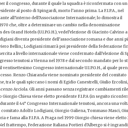
a per il congresso, durante il quale la squadra è riconfermata con un
dente al posto di Spingardi, morto l’anno prima. La F.I.P.A., nel
nte all’interno dell’Associazione Internazionale; lo dimostra il
l 1970 che, oltre a determinare un cambio nella denominazione
 des Grand Hotels (U.I.P.G.H.), vedel’elezione di Giacinto Calvino a
igiani diventa presidente dell’associazione romana e due anni pi
liviero Bellin,; Lodigiani rimarrà poi presidente della federazione fi
 esercita a livello internazionale viene confermato dall’elezione di 
ongresso tenutosi a Vienna nel 1978 e dal secondo mandato per lo s
 il ventisettesimo Congresso internazionale U.I.P.G.H., al quale pr
successo. Renzo Chiaranda viene nominato presidente del comitato
ra le quali spiccano i nomi di Egidio Canestrelli, Giulio Ercolini,
cenzo Arciola. Gli anni passano senza registrare cambiamenti ril
o Giorgio Chiesa viene eletto presidente F.I.P.A (in seguito riconfe
 durante il 44° Congresso Internazionale tenutosi, ancora una volta
l comitato Adolfo Lodigiani, Giorgio Galiena, Tommaso Masci, Gi
a e fama alla F.I.P.A. A Praga nel 1999 Giorgio chiesa viene eletto 
el frattempo, Federazione Italiana Portieri d’Albergo si è ingrandi