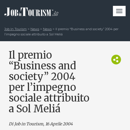
Togg
navi
Job In Tourism
>
News
>
News
>
Il premio “Business and society” 2004 per
l’impegno sociale attribuito a Sol Meliá
Il premio
“Business and
society” 2004
per l’impegno
sociale attribuito
a Sol Meliá
Di Job in Tourism, 16 Aprile 2004