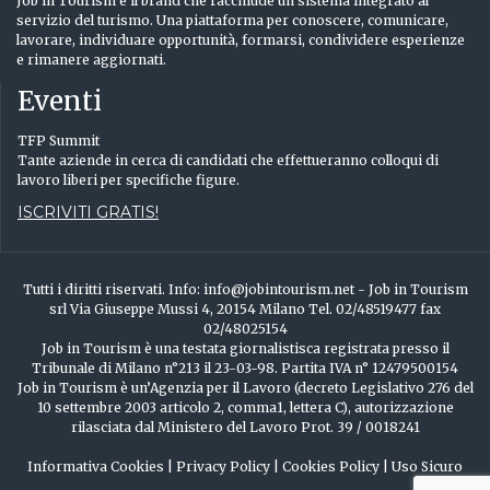
Job in Tourism è il brand che racchiude un sistema integrato al
servizio del turismo. Una piattaforma per conoscere, comunicare,
lavorare, individuare opportunità, formarsi, condividere esperienze
e rimanere aggiornati.
Eventi
TFP Summit
Tante aziende in cerca di candidati che effettueranno colloqui di
lavoro liberi per specifiche figure.
ISCRIVITI GRATIS!
Tutti i diritti riservati. Info: info@jobintourism.net - Job in Tourism
srl Via Giuseppe Mussi 4, 20154 Milano Tel. 02/48519477 fax
02/48025154
Job in Tourism è una testata giornalistisca registrata presso il
Tribunale di Milano n°213 il 23-03-98. Partita IVA n° 12479500154
Job in Tourism è un’Agenzia per il Lavoro (decreto Legislativo 276 del
10 settembre 2003 articolo 2, comma1, lettera C), autorizzazione
rilasciata dal Ministero del Lavoro Prot. 39 / 0018241
Informativa Cookies
|
Privacy Policy
|
Cookies Policy
|
Uso Sicuro