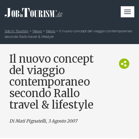
Togg
navi
Job In Tourism
>
News
>
News
>
Il nuovo concept del viaggio contemporaneo
secondo Rallo travel & lifestyle
Il nuovo concept
del viaggio
contemporaneo
secondo Rallo
travel & lifestyle
Di Mati Pignatelli
, 3 Agosto 2007