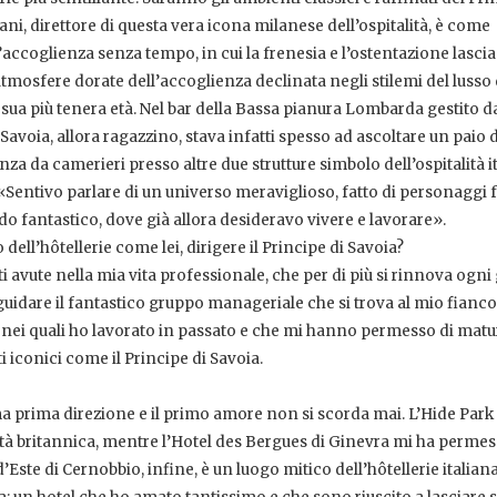
ani, direttore di questa vera icona milanese dell’ospitalità, è come
accoglienza senza tempo, in cui la frenesia e l’ostentazione lasci
Le atmosfere dorate dell’accoglienza declinata negli stilemi del luss
a sua più tenera età. Nel bar della Bassa pianura Lombarda gestito da
 Savoia, allora ragazzino, stava infatti spesso ad ascoltare un paio d
za da camerieri presso altre due strutture simbolo dell’ospitalità i
: «Sentivo parlare di un universo meraviglioso, fatto di personaggi 
ndo fantastico, dove già allora desideravo vivere e lavorare».
l’hôtellerie come lei, dirigere il Principe di Savoia?
i avute nella mia vita professionale, che per di più si rinnova ogni
guidare il fantastico gruppo manageriale che si trova al mio fianco
nei quali ho lavorato in passato e che mi hanno permesso di matu
i iconici come il Principe di Savoia.
a prima direzione e il primo amore non si scorda mai. L’Hide Park 
lità britannica, mentre l’Hotel des Bergues di Ginevra mi ha permes
 d’Este di Cernobbio, infine, è un luogo mitico dell’hôtellerie italian