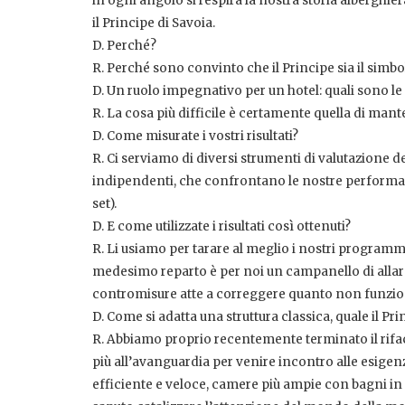
in ogni angolo si respira la nostra storia alberghie
il Principe di Savoia.
D. Perché?
R. Perché sono convinto che il Principe sia il simbolo
D. Un ruolo impegnativo per un hotel: quali sono le 
R. La cosa più difficile è certamente quella di mante
D. Come misurate i vostri risultati?
R. Ci serviamo di diversi strumenti di valutazione d
indipendenti, che confrontano le nostre performance
set).
D. E come utilizzate i risultati così ottenuti?
R. Li usiamo per tarare al meglio i nostri programm
medesimo reparto è per noi un campanello di allarm
contromisure atte a correggere quanto non funzio
D. Come si adatta una struttura classica, quale il P
R. Abbiamo proprio recentemente terminato il rifac
più all’avanguardia per venire incontro alle esigenze
efficiente e veloce, camere più ampie con bagni in 