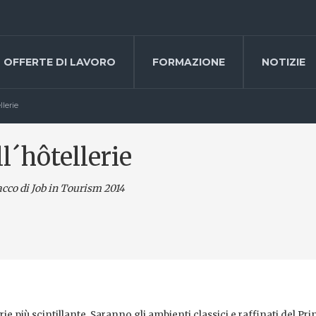
OFFERTE DI LAVORO
FORMAZIONE
NOTIZIE
llerie
l´hôtellerie
nacco di Job in Tourism 2014
rie più scintillante. Saranno gli ambienti classici e raffinati del Pri