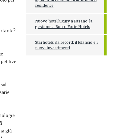
solo per
residence
Nuovo hotel luxury a Fasano: la
gestione a Rocco Forte Hotels
ortante?
Starhotels da record: il bilancio e i
nuovi investimenti
ze
petitive
 sul
sarie
cnologie
fi
ha già