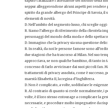
saputo catalizzare l’attenzione del mondo della moda
seppur alleggerendone alcuni aspetti per rendere g
spirito da grande albergo del Principe di Savoia, 
elementi di novità.
D. Nell’ambito del segmento lusso, chi sceglie oggi 
R. Siamo l’albergo di riferimento della clientela impo
personaggi del mondo della moda e dello spettac
D. Immagino che la privacy sia una questione delic
R. In realtà, da noi le persone famose sono all’or
due stagioni che ha trascorso al Milan. Nel suo tem
approcciava, se non qualche bambino, di tanto in t
concesso di farlo avvicinare dai suoi piccoli fan. M
trattamenti di privacy assoluta, come è successo, 
maestà Elisabetta II, la regina d’Inghilterra.
D. Non è complicato, a volte, soddisfare le esigenze 
R. Al contrario di quanto si crede normalmente, i pe
volte, è il loro stesso entourage a complicare la ges
necessarie, e procedure molto impegnative da rispet