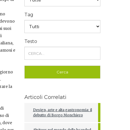
ano
Tag
o devono
i suoi
i
Testo
taliana,
famosi e
 giorno
.
rare la
Articoli Correlati
di
Design, arte e alta gastronomia: il
debutto di Borgo Monchiero
so di
a, dove
Alpitour nel mondo delle branded