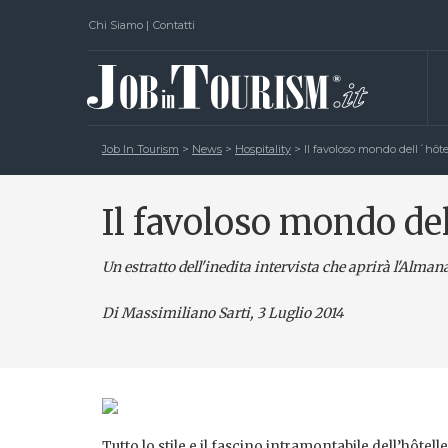
Chi Siamo
|
Contatti
Job In Tourism
>
News
>
Hospitality
>
Il favoloso mondo dell´hôte
Il favoloso mondo del
Un estratto dell'inedita intervista che aprirà l'Alma
Di Massimiliano Sarti
, 3 Luglio 2014
Tutto lo stile e il fascino intramontabile dell’hôtelle