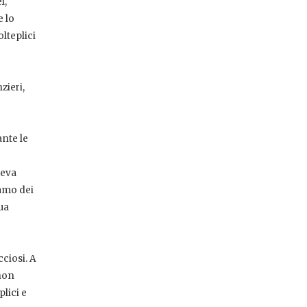
l,
e lo
lteplici
zieri,
nte le
veva
iamo dei
ua
cciosi. A
 non
lici e