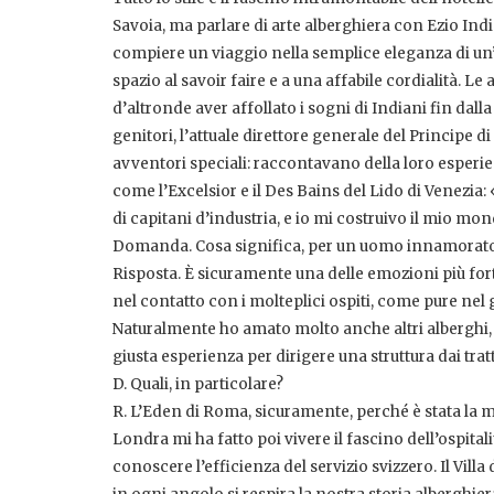
Savoia, ma parlare di arte alberghiera con Ezio Indi
compiere un viaggio nella semplice eleganza di un’
spazio al savoir faire e a una affabile cordialità. 
d’altronde aver affollato i sogni di Indiani fin dall
genitori, l’attuale direttore generale del Principe di
avventori speciali: raccontavano della loro esperien
come l’Excelsior e il Des Bains del Lido di Venezia
di capitani d’industria, e io mi costruivo il mio mo
Domanda. Cosa significa, per un uomo innamorato del
Risposta. È sicuramente una delle emozioni più fort
nel contatto con i molteplici ospiti, come pure nel 
Naturalmente ho amato molto anche altri alberghi, 
giusta esperienza per dirigere una struttura dai tratt
D. Quali, in particolare?
R. L’Eden di Roma, sicuramente, perché è stata la m
Londra mi ha fatto poi vivere il fascino dell’ospita
conoscere l’efficienza del servizio svizzero. Il Villa