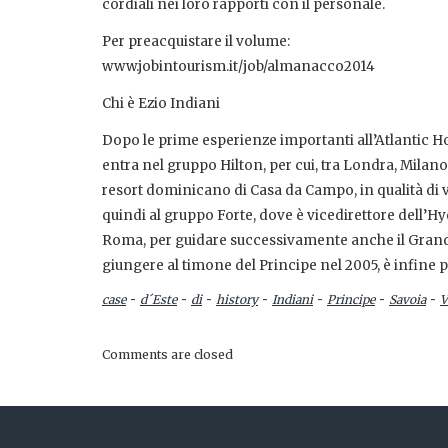
cordiali nei loro rapporti con il personale.
Per preacquistare il volume:
www.jobintourism.it/job/almanacco2014
Chi è Ezio Indiani
Dopo le prime esperienze importanti all’Atlantic H
entra nel gruppo Hilton, per cui, tra Londra, Milan
resort dominicano di Casa da Campo, in qualità di v
quindi al gruppo Forte, dove è vicedirettore dell’H
Roma, per guidare successivamente anche il Grand H
giungere al timone del Principe nel 2005, è infine
-
-
-
-
-
-
-
case
d´Este
di
history
Indiani
Principe
Savoia
V
Comments are closed