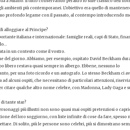
 a Milano. Il tutto conservando peraltro lo stile classico dell’hote
li ambienti più contemporanei. L’obiettivo era quello di mantener
il suo profondo legame con il passato, al contempo introducendo mo
di alloggiare al Principe?
rtante italiana e internazionale: famiglie reali, capi di Stato, finan
olo…
ata in un contesto come il vostro.
dine del giorno. Abbiamo, per esempio, ospitato David Beckham dura
po libero restava quasi sempre in albergo. Ebbene, nessuno lo
anto, per una foto ricordo e un autografo. Lo stesso Beckham ci a
a ad alcuni ospiti, che necessitano di particolari attenzioni, riserv
per citare qualche altro nome celebre, con Madonna, Lady Gaga e s
di tante star?
rsonaggi più illustri non sono quasi mai ospiti pretenziosi o capri
tione del loro soggiorno, con liste infinite di cose da fare, spesso
tare. Di solito, più le persone sono celebri, più si dimostrano semp