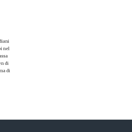
diani
i nel
assa
en di
ma di