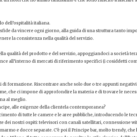
ra: un hotel che ho amato tantissimo e che sono riuscito a lasciare 
 dell’ospitalità italiana.
sfide da vincere ogni giorno, alla guida di una struttura tanto imp
nere la consistenza nella qualità del servizio.
ella qualità del prodotto e del servizio, appoggiandoci a società ter
 all’interno di mercati di riferimento specifici (i cosiddetti com
i di formazione. Riscontrare anche solo due o tre appunti negativi
e, che ci impone di approfondire la materia e di trovare le neces
na al meglio.
rincipe, alle esigenze della clientela contemporanea?
imento di tutte le camere e le aree pubbliche, introducendo le te
 dei nostri ospiti: televisori con canali satellitari, connessione wi
marmo e docce separate. C’è poi il Principe bar, molto trendy, che 