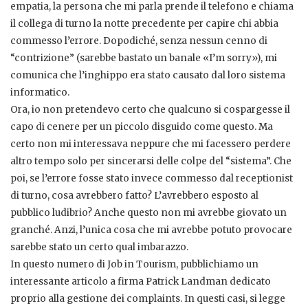
empatia, la persona che mi parla prende il telefono e chiama
il collega di turno la notte precedente per capire chi abbia
commesso l’errore. Dopodiché, senza nessun cenno di
“contrizione” (sarebbe bastato un banale «I’m sorry»), mi
comunica che l’inghippo era stato causato dal loro sistema
informatico.
Ora, io non pretendevo certo che qualcuno si cospargesse il
capo di cenere per un piccolo disguido come questo. Ma
certo non mi interessava neppure che mi facessero perdere
altro tempo solo per sincerarsi delle colpe del “sistema”. Che
poi, se l’errore fosse stato invece commesso dal receptionist
di turno, cosa avrebbero fatto? L’avrebbero esposto al
pubblico ludibrio? Anche questo non mi avrebbe giovato un
granché. Anzi, l’unica cosa che mi avrebbe potuto provocare
sarebbe stato un certo qual imbarazzo.
In questo numero di Job in Tourism, pubblichiamo un
interessante articolo a firma Patrick Landman dedicato
proprio alla gestione dei complaints. In questi casi, si legge