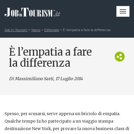
Togg
navi
Job In Tourism
>
News
>
Editoriale
>
È l’empatia a fare la differenza
È l’empatia a fare
la differenza
Di Massimiliano Sarti
, 17 Luglio 2014
Spesso, per scusarsi, serve appena un briciolo di empatia.
Qualche tempo fa ho partecipato a un viaggio stampa
destinazione New York, per provare la nuova business class di