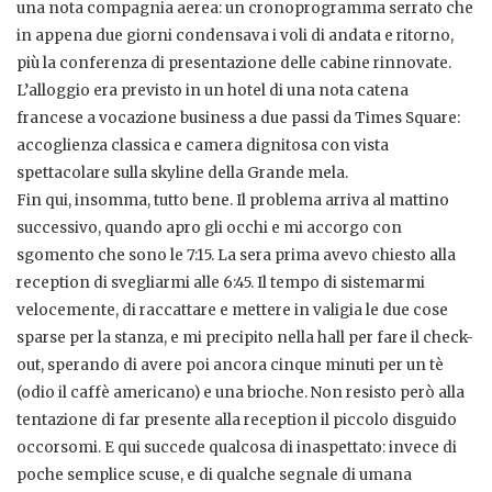
una nota compagnia aerea: un cronoprogramma serrato che
in appena due giorni condensava i voli di andata e ritorno,
più la conferenza di presentazione delle cabine rinnovate.
L’alloggio era previsto in un hotel di una nota catena
francese a vocazione business a due passi da Times Square:
accoglienza classica e camera dignitosa con vista
spettacolare sulla skyline della Grande mela.
Fin qui, insomma, tutto bene. Il problema arriva al mattino
successivo, quando apro gli occhi e mi accorgo con
sgomento che sono le 7:15. La sera prima avevo chiesto alla
reception di svegliarmi alle 6:45. Il tempo di sistemarmi
velocemente, di raccattare e mettere in valigia le due cose
sparse per la stanza, e mi precipito nella hall per fare il check-
out, sperando di avere poi ancora cinque minuti per un tè
(odio il caffè americano) e una brioche. Non resisto però alla
tentazione di far presente alla reception il piccolo disguido
occorsomi. E qui succede qualcosa di inaspettato: invece di
poche semplice scuse, e di qualche segnale di umana