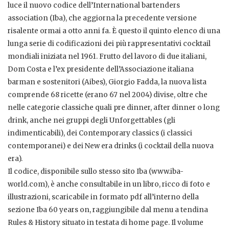
luce il nuovo codice dell’International bartenders
association (Iba), che aggiorna la precedente versione
risalente ormai a otto anni fa. È questo il quinto elenco di una
lunga serie di codificazioni dei più rappresentativi cocktail
mondiali iniziata nel 1961. Frutto del lavoro di due italiani,
Dom Costa e l’ex presidente dell’Associazione italiana
barman e sostenitori (Aibes), Giorgio Fadda, la nuova lista
comprende 68 ricette (erano 67 nel 2004) divise, oltre che
nelle categorie classiche quali pre dinner, after dinner o long
drink, anche nei gruppi degli Unforgettables (gli
indimenticabili), dei Contemporary classics (i classici
contemporanei) e dei New era drinks (i cocktail della nuova
era).
Il codice, disponibile sullo stesso sito Iba (www.iba-
world.com), è anche consultabile in un libro, ricco di foto e
illustrazioni, scaricabile in formato pdf all’interno della
sezione Iba 60 years on, raggiungibile dal menu a tendina
Rules & History situato in testata di home page. Il volume