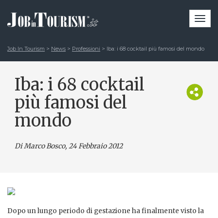
Togg
navi
Job In Tourism
>
News
>
Professioni
>
Iba: i 68 cocktail più famosi del mondo
Iba: i 68 cocktail
più famosi del
mondo
Di Marco Bosco
, 24 Febbraio 2012
Dopo un lungo periodo di gestazione ha finalmente visto la