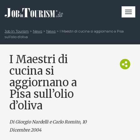
Togg
navi
Job In Tourism
>
News
>
News
>
I Maestri di cucina si aggiornano a Pisa
sull’olio d’oliva
I Maestri di
cucina si
aggiornano a
Pisa sull’olio
d’oliva
Di Giorgio Nardelli e Carlo Romito
, 10
Dicembre 2004