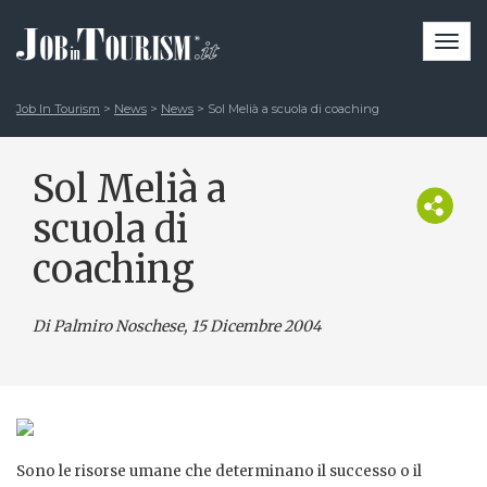
Togg
navi
Job In Tourism
>
News
>
News
>
Sol Melià a scuola di coaching
Sol Melià a
scuola di
coaching
Di Palmiro Noschese
, 15 Dicembre 2004
Sono le risorse umane che determinano il successo o il