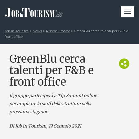
Togg
navi
Job In Tourism
>
News
>
Risorse umane
>
GreenBlu cerca talenti per F&B e
front office
GreenBlu cerca
talenti per F&B e
front office
Il gruppo parteciperà a Tfp Summit online
per ampliare lo staff delle strutture nella
prossima stagione
Di Job in Tourism, 19 Gennaio 2021